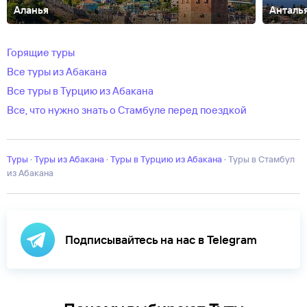
Аланья
Анталь
Аванос
Авсаллар
Акьяка
Анкара
Афьон
Бельдиби
Бодрум
Бурса
Г
Кипр
Текирова
Турунч
Фетхие
Чамьюва
Эрзурум
город Мугла
Горящие туры
Все туры из Абакана
Все туры в Турцию из Абакана
Все, что нужно знать о Стамбуле перед поездкой
Туры
·
Туры из Абакана
·
Туры в Турцию из Абакана
·
Туры в Стамбул
из Абакана
Подписывайтесь на нас в Telegram