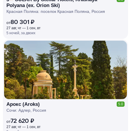
Polyana (ex. Orion Ski)
Красная Поляна: поселок Красная Поляна, Россия
80 301 ₽
от
27 авг, чт — 1 сен, вт
5 ночей, за двоих
КЕШБЭК
РУБЛЯ
МИ
Д
О 7
%
Арокс (Aroks)
5.0
Сочи: Адлер, Россия
72 620 ₽
от
27 авг, чт — 1 сен, вт