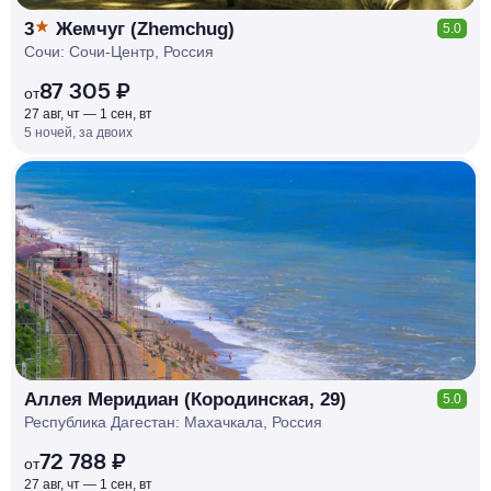
3
Жемчуг (Zhemchug)
5.0
Сочи: Сочи-Центр, Россия
87 305 ₽
от
27 авг, чт — 1 сен, вт
5 ночей, за двоих
КЕШБЭК
РУБЛЯ
МИ
Д
О 7
%
Аллея Меридиан (Кородинская, 29)
5.0
Республика Дагестан: Махачкала, Россия
72 788 ₽
от
27 авг, чт — 1 сен, вт