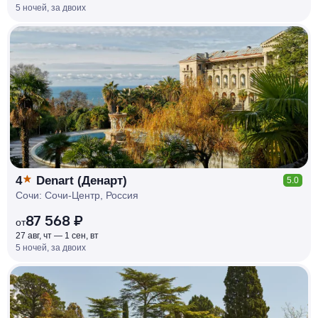
5 ночей, за двоих
КЕШБЭК
РУБЛЯ
МИ
Д
О 7
%
4
Denart (Денарт)
5.0
Сочи: Сочи-Центр, Россия
87 568 ₽
от
27 авг, чт — 1 сен, вт
5 ночей, за двоих
КЕШБЭК
РУБЛЯ
МИ
Д
О 7
%