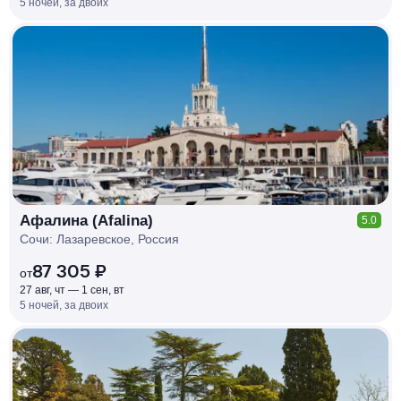
5 ночей, за двоих
КЕШБЭК
РУБЛЯ
МИ
Д
О 7
%
Афалина (Afalina)
5.0
Сочи: Лазаревское, Россия
87 305 ₽
от
27 авг, чт — 1 сен, вт
5 ночей, за двоих
КЕШБЭК
РУБЛЯ
МИ
Д
О 7
%