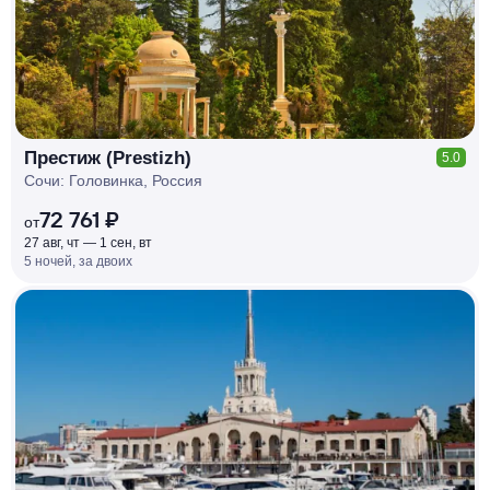
Престиж (Prestizh)
5.0
Сочи: Головинка, Россия
72 761 ₽
от
27 авг, чт — 1 сен, вт
5 ночей, за двоих
КЕШБЭК
РУБЛЯ
МИ
Д
О 7
%