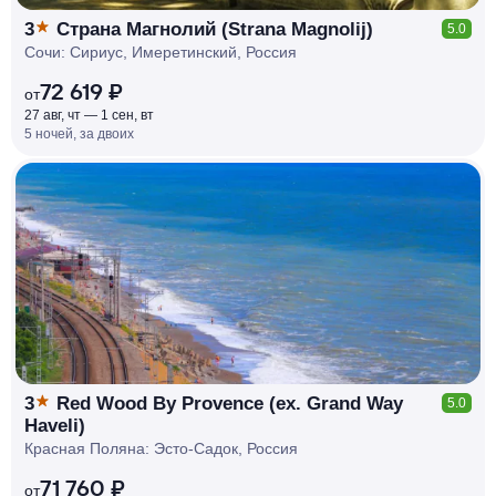
3
Страна Магнолий (Strana Magnolij)
5.0
Сочи: Сириус, Имеретинский, Россия
72 619 ₽
от
27 авг, чт — 1 сен, вт
5 ночей, за двоих
КЕШБЭК
РУБЛЯ
МИ
Д
О 7
%
3
Red Wood By Provence (ex. Grand Way
5.0
Haveli)
Красная Поляна: Эсто-Садок, Россия
71 760 ₽
от