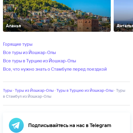
Аланья
Анталь
Аванос
Авсаллар
Акьяка
Анкара
Афьон
Бельдиби
Бодрум
Бурса
Г
Кипр
Текирова
Турунч
Фетхие
Чамьюва
Эрзурум
город Мугла
Горящие туры
Все туры из Йошкар-Олы
Все туры в Турцию из Йошкар-Олы
Все, что нужно знать о Стамбуле перед поездкой
Туры
·
Туры из Йошкар-Олы
·
Туры в Турцию из Йошкар-Олы
·
Туры
в Стамбул из Йошкар-Олы
Подписывайтесь на нас в Telegram