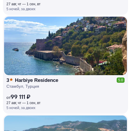
27 авг, чт — 1 сен, вт
5 ночей, за двоих
КЕШБЭК
РУБЛЯ
МИ
Д
О 7
%
3
Harbiye Residence
5.0
Стамбул, Турция
99 111 ₽
от
27 авг, чт — 1 сен, вт
5 ночей, за двоих
КЕШБЭК
РУБЛЯ
МИ
Д
О 7