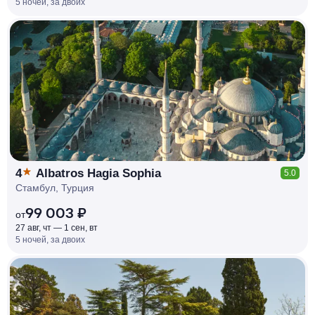
5 ночей, за двоих
КЕШБЭК
РУБЛЯ
МИ
Д
О 7
%
4
Albatros Hagia Sophia
5.0
Стамбул, Турция
99 003 ₽
от
27 авг, чт — 1 сен, вт
5 ночей, за двоих
КЕШБЭК
РУБЛЯ
МИ
Д
О 7
%