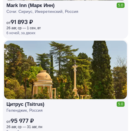
Mark Inn (Марк Инн)
5.0
Сочи: Сириус, Имеретинский, Россия
91 893 ₽
от
26 авг, ср — 1 сен, вт
6 ночей, за двоих
КЕШБЭК
РУБЛЯ
МИ
Д
О 7
%
Цитрус (Tsitrus)
5.0
Геленджик, Россия
95 977 ₽
от
26 авг, ср — 31 авг, пн