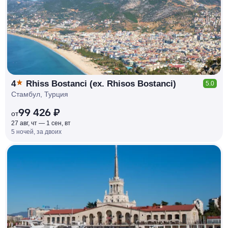
%
4
Rhiss Bostanci (ex. Rhisos Bostanci)
5.0
Стамбул, Турция
99 426 ₽
от
27 авг, чт — 1 сен, вт
5 ночей, за двоих
КЕШБЭК
РУБЛЯ
МИ
Д
О 7
%