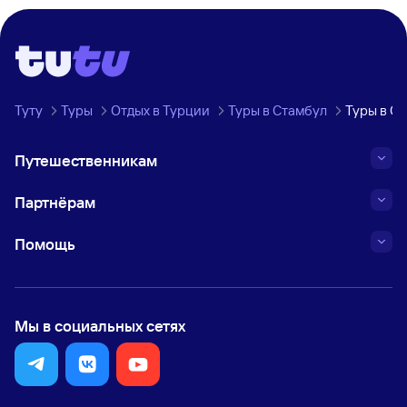
Туту
Туры
Отдых в Турции
Туры в Стамбул
Туры в С
Путешественникам
Партнёрам
Помощь
Мы в социальных сетях