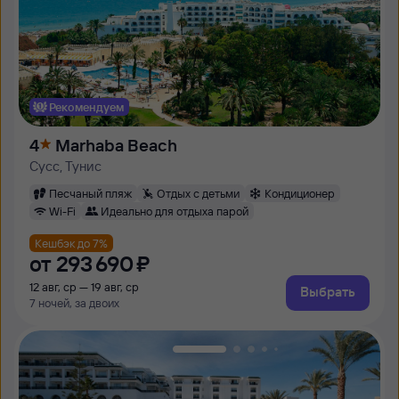
Рекомендуем
4
Marhaba Beach
Сусс, Тунис
Песчаный пляж
Отдых с детьми
Кондиционер
Wi-Fi
Идеально для отдыха парой
Кешбэк до 7%
от
293 ⁠690 ⁠₽
12 авг, ср — 19 авг, ср
Выбрать
7 ночей, за двоих