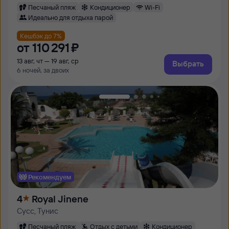
Песчаный пляж
Кондиционер
Wi-Fi
Идеально для отдыха парой
Кешбэк до 7%
от
110 ⁠291 ⁠₽
13 авг, чт — 19 авг, ср
Выбрать
6 ночей, за двоих
Рекомендуем
4
Royal Jinene
Сусс, Тунис
Песчаный пляж
Отдых с детьми
Кондиционер