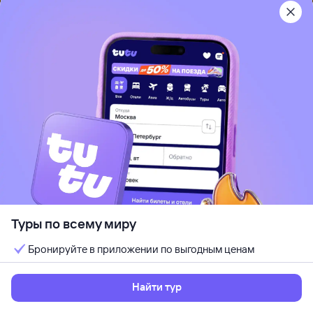
Рекомендуем
3
Shems Holiday Village
Монастир, Тунис
Песчаный пляж
Отдых с детьми
Кондиционер
Wi-Fi
Идеально для отдыха парой
Кешбэк до 7%
от
153 ⁠800 ⁠₽
10 авг, пн — 16 авг, вс
Выбрать
6 ночей, за двоих
Туры по всему миру
Бронируйте в приложении по выгодным ценам
Найти тур
Рекомендуем