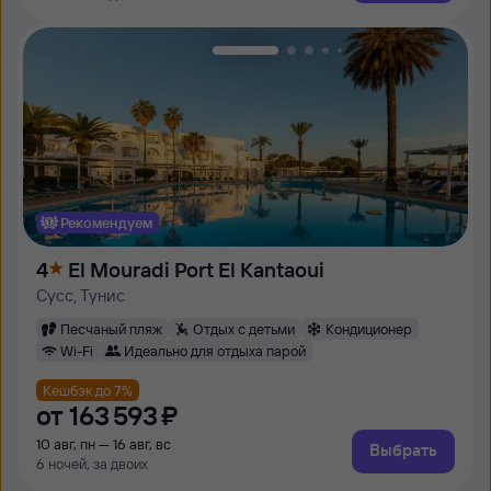
Рекомендуем
4
El Mouradi Port El Kantaoui
Сусс, Тунис
Песчаный пляж
Отдых с детьми
Кондиционер
Wi-Fi
Идеально для отдыха парой
Кешбэк до 7%
от
163 ⁠593 ⁠₽
10 авг, пн — 16 авг, вс
Выбрать
6 ночей, за двоих