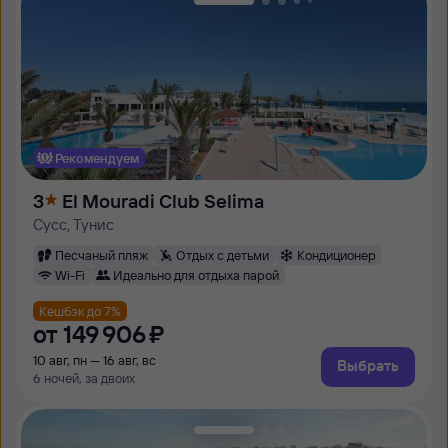
Рекомендуем
3
El Mouradi Club Selima
Сусс, Тунис
Песчаный пляж
Отдых с детьми
Кондиционер
Wi-Fi
Идеально для отдыха парой
Кешбэк до 7%
от
149 ⁠906 ⁠₽
10 авг, пн — 16 авг, вс
Выбрать
6 ночей, за двоих