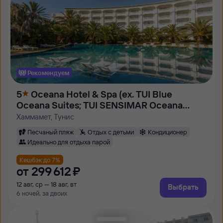
Рекомендуем
5
Oceana Hotel & Spa (ex. TUI Blue
Oceana Suites; TUI SENSIMAR Oceana
Resort & Spa)
Хаммамет, Тунис
Песчаный пляж
Отдых с детьми
Кондиционер
Идеально для отдыха парой
Кешбэк до 7%
от
299 ⁠612 ⁠₽
12 авг, ср — 18 авг, вт
Выбрать
6 ночей, за двоих