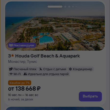
Рекомендуем
3
Houda Golf Beach & Aquapark
Монастир, Тунис
Песчаный пляж
Отдых с детьми
Кондиционер
Wi-Fi
Идеально для отдыха парой
Кешбэк до 7%
от
138 ⁠668 ⁠₽
10 авг, пн — 16 авг, вс
Выбрать
6 ночей, за двоих