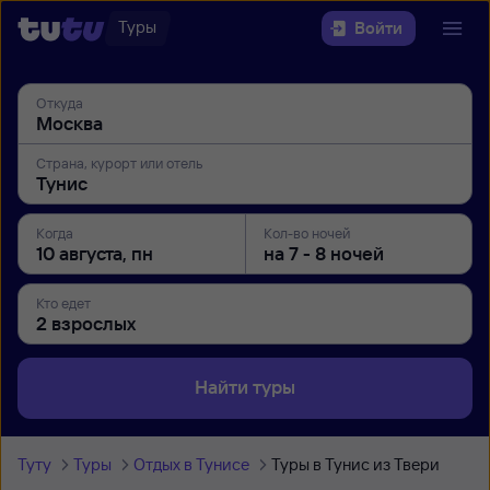
Туры
Войти
Откуда
Страна, курорт или отель
Когда
Кол-во ночей
Кто едет
Найти туры
Туту
Туры
Отдых в Тунисе
Туры в Тунис из Твери