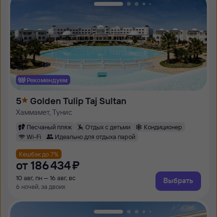
Рекомендуем
5
Golden Tulip Taj Sultan
Хаммамет, Тунис
Песчаный пляж
Отдых с детьми
Кондиционер
Wi-Fi
Идеально для отдыха парой
Кешбэк до 7%
от
186 ⁠434 ⁠₽
10 авг, пн — 16 авг, вс
Выбрать
6 ночей, за двоих