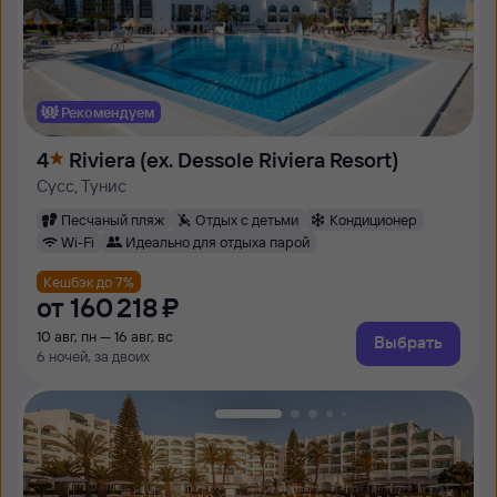
Рекомендуем
4
Riviera (ex. Dessole Riviera Resort)
Сусс, Тунис
Песчаный пляж
Отдых с детьми
Кондиционер
Wi-Fi
Идеально для отдыха парой
Кешбэк до 7%
от
160 ⁠218 ⁠₽
10 авг, пн — 16 авг, вс
Выбрать
6 ночей, за двоих