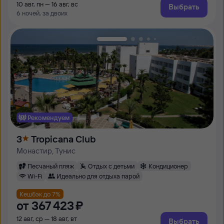
10 авг, пн — 16 авг, вс
Выбрать
6 ночей, за двоих
Рекомендуем
3
Tropicana Club
Монастир, Тунис
Песчаный пляж
Отдых с детьми
Кондиционер
Wi-Fi
Идеально для отдыха парой
Кешбэк до 7%
от
367 ⁠423 ⁠₽
12 авг, ср — 18 авг, вт
Выбрать