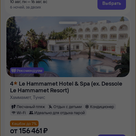
10 авг, пн — 16 авг, вс
Выбрать
6 ночей, за двоих
Рекомендуем
4
Le Hammamet Hotel & Spa (ex. Dessole
Le Hammamet Resort)
Хаммамет, Тунис
Песчаный пляж
Отдых с детьми
Кондиционер
Wi-Fi
Идеально для отдыха парой
Кешбэк до 7%
от
156 ⁠461 ⁠₽