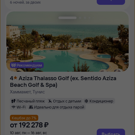
6 ночей, за двоих
Рекомендуем
4
Aziza Thalasso Golf (ex. Sentido Aziza
Beach Golf & Spa)
Хаммамет, Тунис
Песчаный пляж
Отдых с детьми
Кондиционер
Wi-Fi
Идеально для отдыха парой
Кешбэк до 7%
от
192 ⁠278 ⁠₽
10 авг, пн — 16 авг, вс
Выбрать