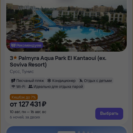
Рекомендуем
3
Palmyra Aqua Park El Kantaoui (ex.
Soviva Resort)
Сусс, Тунис
Песчаный пляж
Кондиционер
Отдых с детьми
Wi-Fi
Идеально для отдыха парой
Кешбэк до 7%
от
127 ⁠431 ⁠₽
10 авг, пн — 16 авг, вс
Выбрать
6 ночей, за двоих