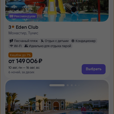
Рекомендуем
3
Eden Club
Монастир, Тунис
Песчаный пляж
Отдых с детьми
Кондиционер
Wi-Fi
Идеально для отдыха парой
Кешбэк до 7%
от
149 ⁠006 ⁠₽
10 авг, пн — 16 авг, вс
Выбрать
6 ночей, за двоих