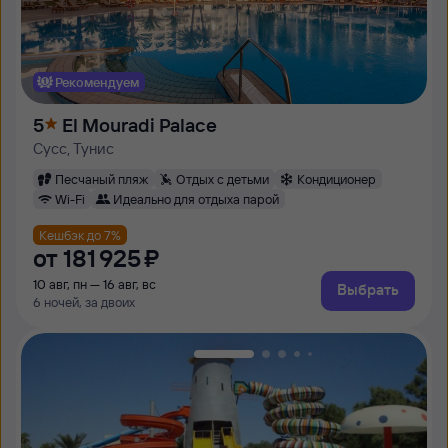
Рекомендуем
5
El Mouradi Palace
Сусс, Тунис
Песчаный пляж
Отдых с детьми
Кондиционер
Wi-Fi
Идеально для отдыха парой
Кешбэк до 7%
от
181 ⁠925 ⁠₽
10 авг, пн — 16 авг, вс
Выбрать
6 ночей, за двоих