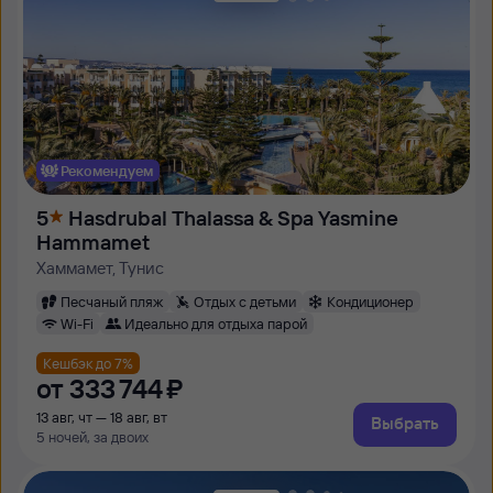
Рекомендуем
5
Hasdrubal Thalassa & Spa Yasmine
Hammamet
Хаммамет, Тунис
Песчаный пляж
Отдых с детьми
Кондиционер
Wi-Fi
Идеально для отдыха парой
Кешбэк до 7%
от
333 ⁠744 ⁠₽
13 авг, чт — 18 авг, вт
Выбрать
5 ночей, за двоих