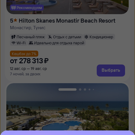
Рекомендуем
5
Hilton Skanes Monastir Beach Resort
Монастир, Тунис
Песчаный пляж
Отдых с детьми
Кондиционер
Wi-Fi
Идеально для отдыха парой
Кешбэк до 7%
от
278 ⁠313 ⁠₽
12 авг, ср — 19 авг, ср
Выбрать
7 ночей, за двоих