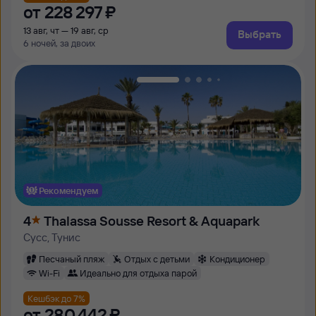
от
228 ⁠297 ⁠₽
13 авг, чт — 19 авг, ср
Выбрать
6 ночей, за двоих
Рекомендуем
4
Thalassa Sousse Resort & Aquapark
Сусс, Тунис
Песчаный пляж
Отдых с детьми
Кондиционер
Wi-Fi
Идеально для отдыха парой
Кешбэк до 7%
от
280 ⁠442 ⁠₽