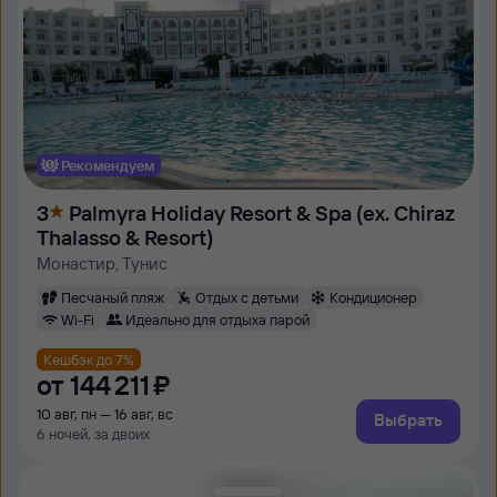
Рекомендуем
3
Palmyra Holiday Resort & Spa (ex. Chiraz
Thalasso & Resort)
Монастир, Тунис
Песчаный пляж
Отдых с детьми
Кондиционер
Wi-Fi
Идеально для отдыха парой
Кешбэк до 7%
от
144 ⁠211 ⁠₽
10 авг, пн — 16 авг, вс
Выбрать
6 ночей, за двоих