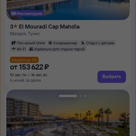
Рекомендуем
3
El Mouradi Cap Mahdia
Махдия, Тунис
Песчаный пляж
Кондиционер
Отдых с детьми
Wi-Fi
Идеально для отдыха парой
Кешбэк до 7%
от
153 ⁠622 ⁠₽
10 авг, пн — 16 авг, вс
Выбрать
6 ночей, за двоих