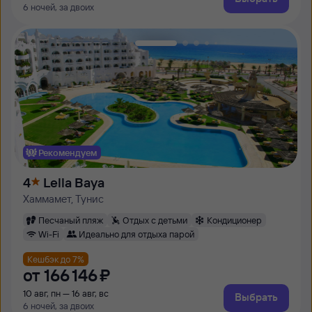
6 ночей, за двоих
Рекомендуем
4
Lella Baya
Хаммамет, Тунис
Песчаный пляж
Отдых с детьми
Кондиционер
Wi-Fi
Идеально для отдыха парой
Кешбэк до 7%
от
166 ⁠146 ⁠₽
10 авг, пн — 16 авг, вс
Выбрать
6 ночей, за двоих