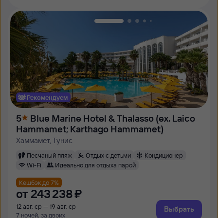
Рекомендуем
5
Blue Marine Hotel & Thalasso (ex. Laico
Hammamet; Karthago Hammamet)
Хаммамет, Тунис
Песчаный пляж
Отдых с детьми
Кондиционер
Wi-Fi
Идеально для отдыха парой
Кешбэк до 7%
от
243 ⁠238 ⁠₽
12 авг, ср — 19 авг, ср
Выбрать
7 ночей, за двоих