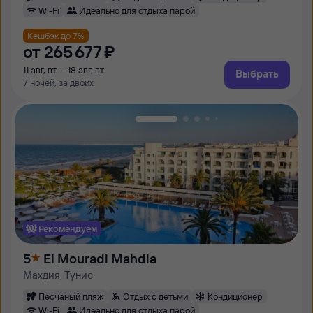
Wi-Fi
Идеально для отдыха парой
Кешбэк до 7%
от
265 ⁠677 ⁠₽
11 авг, вт — 18 авг, вт
Выбрать
7 ночей, за двоих
Рекомендуем
5
El Mouradi Mahdia
Махдия, Тунис
Песчаный пляж
Отдых с детьми
Кондиционер
Wi-Fi
Идеально для отдыха парой