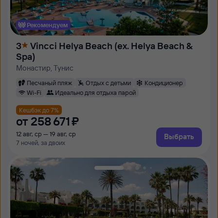
Рекомендуем
3
Vincci Helya Beach (ex. Helya Beach &
Spa)
Монастир, Тунис
Песчаный пляж
Отдых с детьми
Кондиционер
Wi-Fi
Идеально для отдыха парой
Кешбэк до 7%
от
258 ⁠671 ⁠₽
12 авг, ср — 19 авг, ср
Выбрать
7 ночей, за двоих