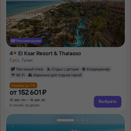
Рекомендуем
4
El Ksar Resort & Thalasso
Сусс, Тунис
Песчаный пляж
Отдых с детьми
Кондиционер
Wi-Fi
Идеально для отдыха парой
Кешбэк до 7%
от
152 ⁠601 ⁠₽
10 авг, пн — 16 авг, вс
Выбрать
6 ночей, за двоих