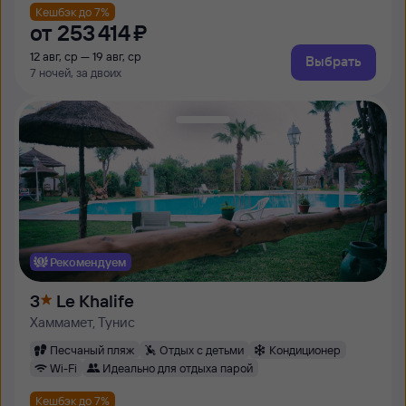
Кешбэк до 7%
от
253 ⁠414 ⁠₽
12 авг, ср — 19 авг, ср
Выбрать
7 ночей, за двоих
Рекомендуем
3
Le Khalife
Хаммамет, Тунис
Песчаный пляж
Отдых с детьми
Кондиционер
Wi-Fi
Идеально для отдыха парой
Кешбэк до 7%