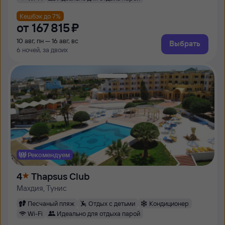
Кешбэк до 7%
от
167 ⁠815 ⁠₽
10 авг, пн — 16 авг, вс
Выбрать
6 ночей, за двоих
Рекомендуем
4
Thapsus Club
Махдия, Тунис
Песчаный пляж
Отдых с детьми
Кондиционер
Wi-Fi
Идеально для отдыха парой