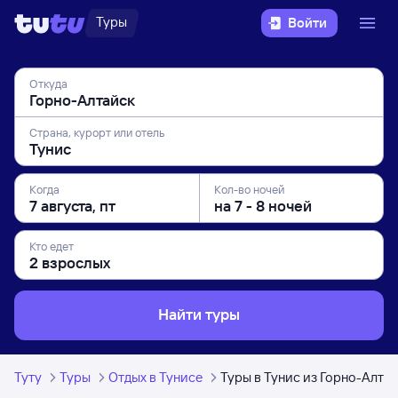
Туры
Войти
Откуда
Страна, курорт или отель
Когда
Кол-во ночей
Кто едет
Найти туры
Туту
Туры
Отдых в Тунисе
Туры в Тунис из Горно-Алта