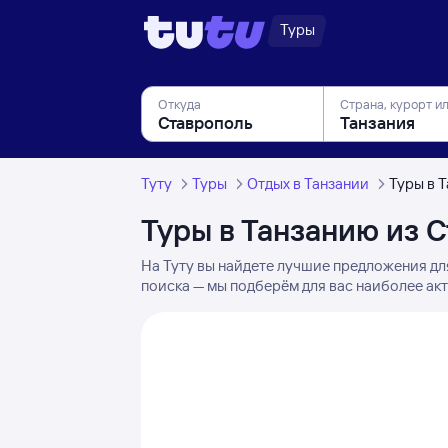
Туры
Откуда
Страна, курорт и
Туту
Туры
Отдых в Танзании
Туры в 
Туры в Танзанию из 
На Туту вы найдете лучшие предложения дл
поиска — мы подберём для вас наиболее ак