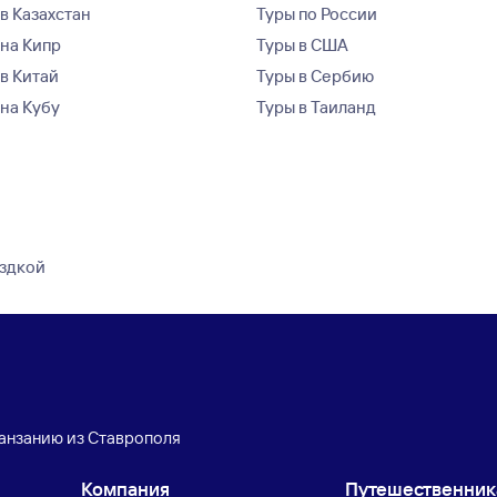
в Казахстан
Туры по России
 на Кипр
Туры в США
 в Китай
Туры в Сербию
 на Кубу
Туры в Таиланд
ездкой
Танзанию из Ставрополя
Компания
Путешественни