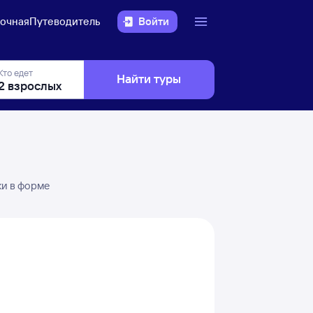
очная
Путеводитель
Войти
Кто едет
Найти туры
ки в форме