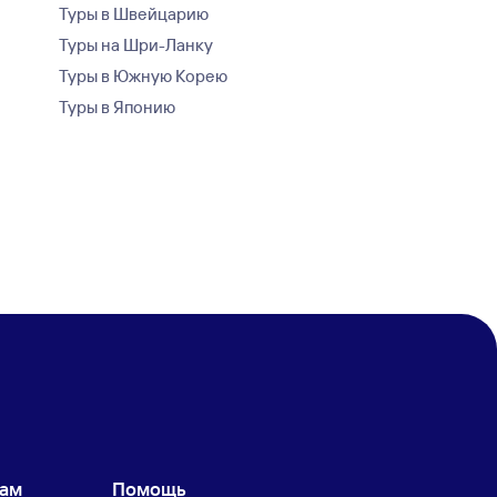
Туры в Швейцарию
Туры на Шри-Ланку
Туры в Южную Корею
Туры в Японию
кам
Помощь