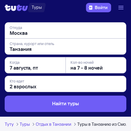
Туры
Войти
Откуда
Страна, курорт или отель
Когда
Кол-во ночей
Кто едет
Найти туры
Туту
Туры
Отдых в Танзании
Туры в Танзанию из Смоле