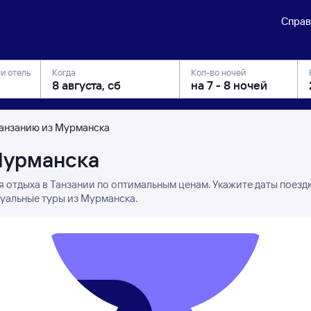
Справ
ли отель
Когда
Кол-во ночей
Танзанию из Мурманска
Мурманска
я отдыха в Танзании по оптимальным ценам. Укажите даты поезд
туальные туры из Мурманска.