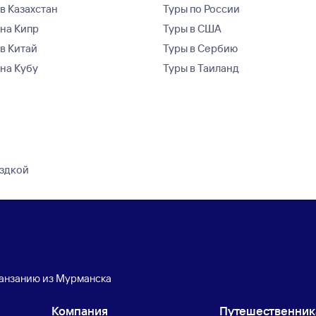
в Казахстан
Туры по России
 на Кипр
Туры в США
 в Китай
Туры в Сербию
 на Кубу
Туры в Таиланд
ездкой
Танзанию из Мурманска
Компания
Путешественни