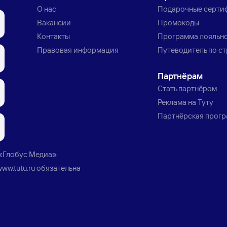
О нас
Подарочные серти
Вакансии
Промокоды
Контакты
Программа лояльн
Правовая информация
Путеводитель по с
Партнёрам
Стать партнёром
Реклама на Туту
Партнёрская прог
«Глобус Медиа»
www.tutu.ru
обязательна