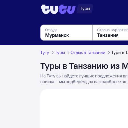
Туры
Откуда
Страна, курорт и
Туту
Туры
Отдых в Танзании
Туры в 
Туры в Танзанию из 
На Туту вы найдете лучшие предложения дл
поиска — мы подберём для вас наиболее ак