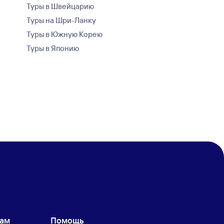
Туры в Швейцарию
Туры на Шри-Ланку
Туры в Южную Корею
Туры в Японию
кам
Помощь