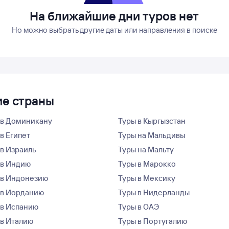
На ближайшие дни туров нет
Но можно выбрать другие даты или направления в поиске
ие страны
 в Доминикану
Туры в Кыргызстан
в Египет
Туры на Мальдивы
 в Израиль
Туры на Мальту
 в Индию
Туры в Марокко
 в Индонезию
Туры в Мексику
 в Иорданию
Туры в Нидерланды
 в Испанию
Туры в ОАЭ
 в Италию
Туры в Португалию