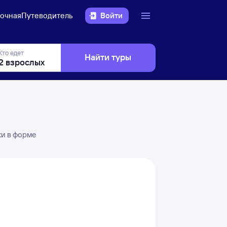
очная
Путеводитель
Войти
Кто едет
Найти туры
ки в форме