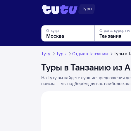
Туры
Откуда
Страна, курорт и
Туту
Туры
Отдых в Танзании
Туры в 
Туры в Танзанию из 
На Туту вы найдете лучшие предложения дл
поиска — мы подберём для вас наиболее акт