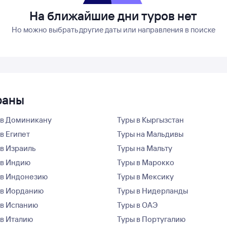
На ближайшие дни туров нет
Но можно выбрать другие даты или направления в поиске
раны
 в Доминикану
Туры в Кыргызстан
в Египет
Туры на Мальдивы
 в Израиль
Туры на Мальту
 в Индию
Туры в Марокко
 в Индонезию
Туры в Мексику
 в Иорданию
Туры в Нидерланды
 в Испанию
Туры в ОАЭ
 в Италию
Туры в Португалию