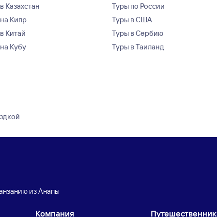
в Казахстан
Туры по России
 на Кипр
Туры в США
 в Китай
Туры в Сербию
 на Кубу
Туры в Таиланд
ездкой
Танзанию из Анапы
Компания
Путешественни