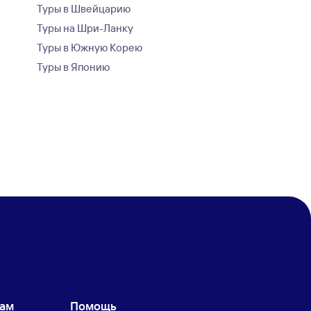
Туры в Швейцарию
Туры на Шри-Ланку
Туры в Южную Корею
Туры в Японию
кам
Помощь