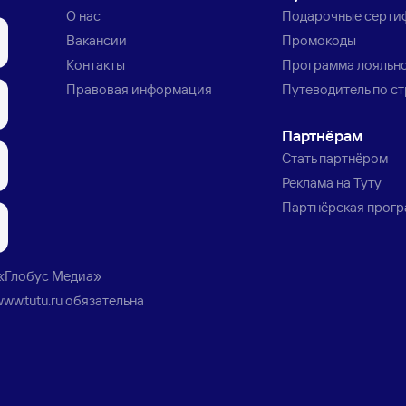
О нас
Подарочные серти
Вакансии
Промокоды
Контакты
Программа лояльн
Правовая информация
Путеводитель по с
Партнёрам
Стать партнёром
Реклама на Туту
Партнёрская прог
«Глобус Медиа»
www.tutu.ru
обязательна