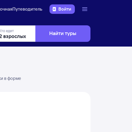
очная
Путеводитель
Войти
Кто едет
Найти туры
ки в форме