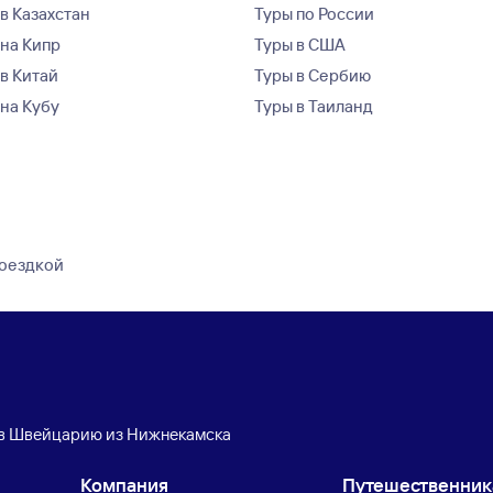
в Казахстан
Туры по России
 на Кипр
Туры в США
 в Китай
Туры в Сербию
 на Кубу
Туры в Таиланд
поездкой
в Швейцарию из Нижнекамска
Компания
Путешественни