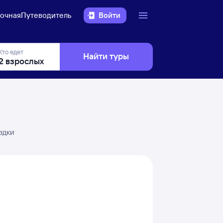
очная
Путеводитель
Войти
Кто едет
Найти туры
здки