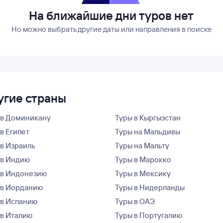
На ближайшие дни туров нет
Но можно выбрать другие даты или направления в поиске
угие страны
 в Доминикану
Туры в Кыргызстан
в Египет
Туры на Мальдивы
 в Израиль
Туры на Мальту
 в Индию
Туры в Марокко
 в Индонезию
Туры в Мексику
 в Иорданию
Туры в Нидерланды
 в Испанию
Туры в ОАЭ
 в Италию
Туры в Португалию