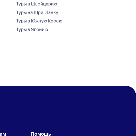
Туры в Швейцарию
Туры на Шри-Ланку
Туры в Южную Корею
Туры в Японию
кам
Помощь