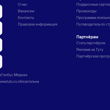
О нас
Подарочные серти
Вакансии
Промокоды
Контакты
Программа лояльн
Правовая информация
Путеводитель по с
Партнёрам
Стать партнёром
Реклама на Туту
Партнёрская прог
«Глобус Медиа»
www.tutu.ru
обязательна