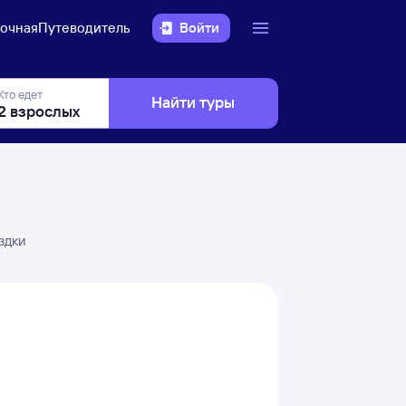
очная
Путеводитель
Войти
Кто едет
Найти туры
здки