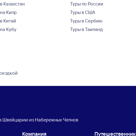
в Казахстан
Туры по России
 на Кипр
Туры в США
 в Китай
Туры в Сербию
 на Кубу
Туры в Таиланд
поездкой
в Швейцарию из Набережных Челнов
Компания
Путешественни