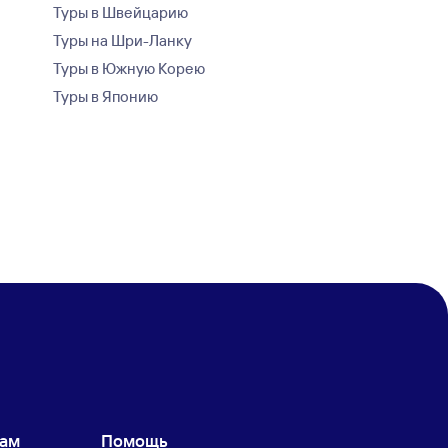
Туры в Швейцарию
Туры на Шри-Ланку
Туры в Южную Корею
Туры в Японию
кам
Помощь