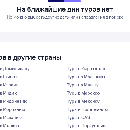
На ближайшие дни туров нет
Но можно выбрать другие даты или направления в поиске
в в другие страны
 в Доминикану
Туры в Кыргызстан
в Египет
Туры на Мальдивы
 в Израиль
Туры на Мальту
 в Индию
Туры в Марокко
 в Индонезию
Туры в Мексику
 в Иорданию
Туры в Нидерланды
 в Испанию
Туры в ОАЭ
 в Италию
Туры в Португалию