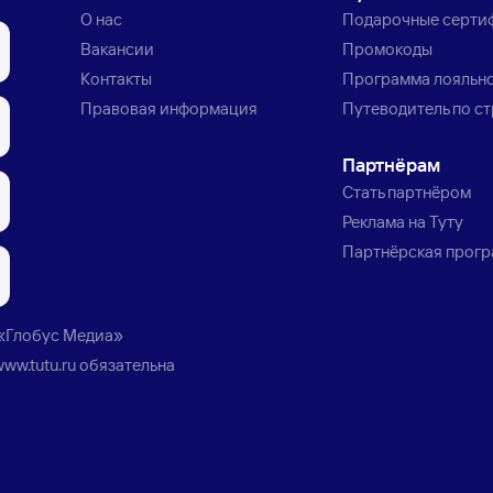
О нас
Подарочные серти
Вакансии
Промокоды
Контакты
Программа лояльн
Правовая информация
Путеводитель по с
Партнёрам
Стать партнёром
Реклама на Туту
Партнёрская прог
«Глобус Медиа»
www.tutu.ru
обязательна