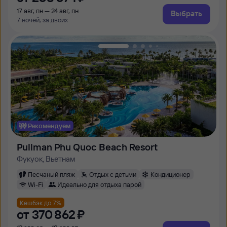
17 авг, пн — 24 авг, пн
Выбрать
7 ночей, за двоих
Рекомендуем
Pullman Phu Quoc Beach Resort
Фукуок, Вьетнам
Песчаный пляж
Отдых с детьми
Кондиционер
Wi-Fi
Идеально для отдыха парой
Кешбэк до 7%
от
370 ⁠862 ⁠₽