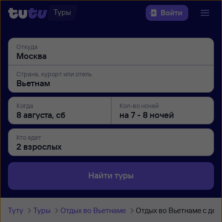
Туры
Войти
Откуда
Страна, курорт или отель
Когда
Кол-во ночей
Кто едет
Найти туры
Туту
Туры
Отдых во Вьетнаме
Отдых во Вьетнаме с дет