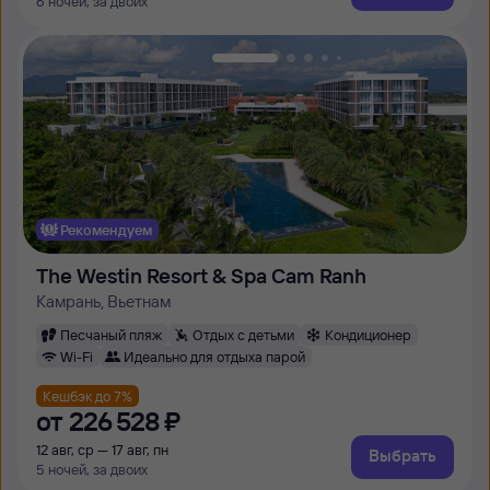
6 ночей, за двоих
Рекомендуем
The Westin Resort & Spa Cam Ranh
Камрань, Вьетнам
Песчаный пляж
Отдых с детьми
Кондиционер
Wi-Fi
Идеально для отдыха парой
Кешбэк до 7%
от
226 ⁠528 ⁠₽
12 авг, ср — 17 авг, пн
Выбрать
5 ночей, за двоих