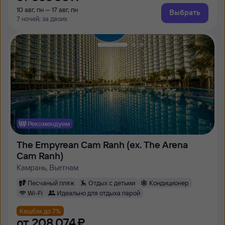
10 авг, пн — 17 авг, пн
Выбрать
7 ночей, за двоих
Рекомендуем
The Empyrean Cam Ranh (ex. The Arena
Cam Ranh)
Камрань, Вьетнам
Песчаный пляж
Отдых с детьми
Кондиционер
Wi-Fi
Идеально для отдыха парой
Кешбэк до 7%
от
208 ⁠074 ⁠₽