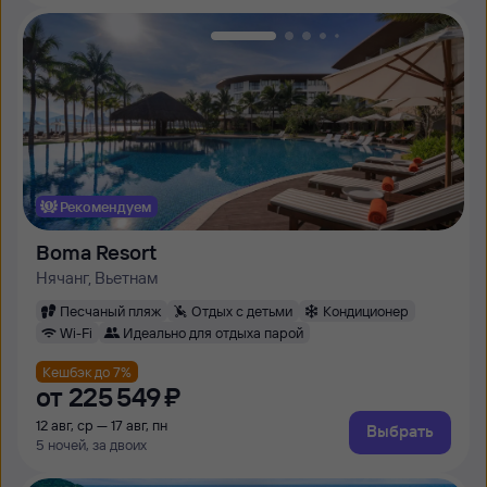
Рекомендуем
Boma Resort
Нячанг, Вьетнам
Песчаный пляж
Отдых с детьми
Кондиционер
Wi-Fi
Идеально для отдыха парой
Кешбэк до 7%
от
225 ⁠549 ⁠₽
12 авг, ср — 17 авг, пн
Выбрать
5 ночей, за двоих