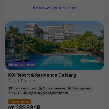
Я не ищу легких путей
Рекомендуем
KOI Resort & Residence Da Nang
Дананг, Вьетнам
Песчаный пляж
Отдых с детьми
Кондиционер
Wi-Fi
Идеально для отдыха парой
Кешбэк до 7%
от
333 ⁠881 ⁠₽