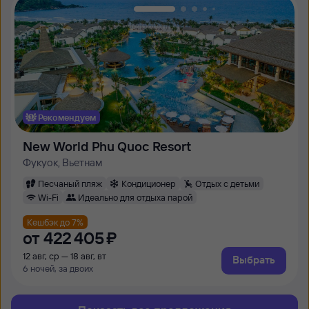
Рекомендуем
New World Phu Quoc Resort
Фукуок, Вьетнам
Песчаный пляж
Кондиционер
Отдых с детьми
Wi-Fi
Идеально для отдыха парой
Кешбэк до 7%
от
422 ⁠405 ⁠₽
12 авг, ср — 18 авг, вт
Выбрать
6 ночей, за двоих