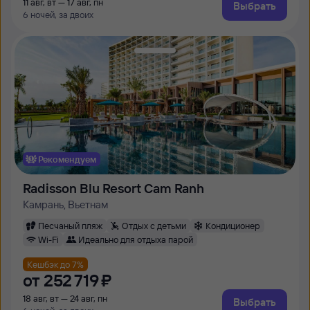
11 авг, вт — 17 авг, пн
Выбрать
6 ночей, за двоих
Рекомендуем
Radisson Blu Resort Cam Ranh
Камрань, Вьетнам
Песчаный пляж
Отдых с детьми
Кондиционер
Wi-Fi
Идеально для отдыха парой
Кешбэк до 7%
от
252 ⁠719 ⁠₽
18 авг, вт — 24 авг, пн
Выбрать