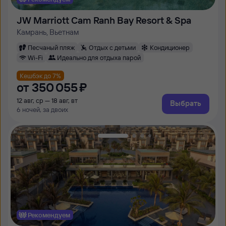
JW Marriott Cam Ranh Bay Resort & Spa
Камрань, Вьетнам
Песчаный пляж
Отдых с детьми
Кондиционер
Wi-Fi
Идеально для отдыха парой
Кешбэк до 7%
от
350 ⁠055 ⁠₽
12 авг, ср — 18 авг, вт
Выбрать
6 ночей, за двоих
Рекомендуем