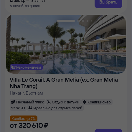
12 авг, ср — 18 авг, вт
Выбрать
6 ночей, за двоих
Рекомендуем
Villa Le Corail, A Gran Melia (ex. Gran Melia
Nha Trang)
Нячанг, Вьетнам
Песчаный пляж
Отдых с детьми
Кондиционер
Wi-Fi
Идеально для отдыха парой
Кешбэк до 7%
от
320 ⁠610 ⁠₽