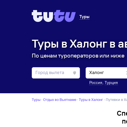
Туры
Туры в Халонг в а
По ценам туроператоров или ниже
Россия
,
Турция
Туры
·
Отдых во Вьетнаме
·
Туры в Халонг
·
Путевки в 
Сп
п