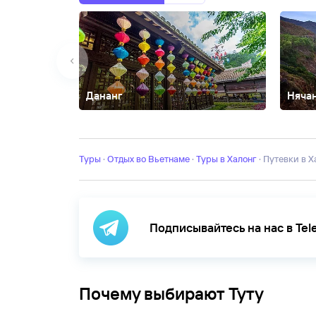
Дананг
Няча
Вунгтау
Далат
Катба
Кондао
Муйне
Фанранг
Хойан
Туры
·
Отдых во Вьетнаме
·
Туры в Халонг
·
Путевки в 
Подписывайтесь на нас в Te
Почему выбирают Туту