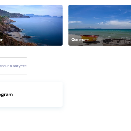
нг
Фантьет
Халонг в августе
legram