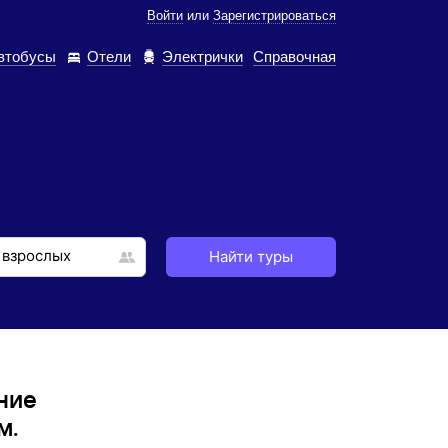
Войти
или
Зарегистрироваться
втобусы
Отели
Электрички
Справочная
Найти туры
ние
м.