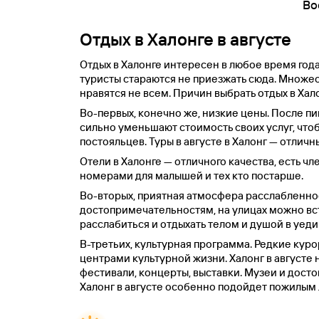
Во
Отдых в Халонге в августе
Отдых в Халонге интересен в любое время год
туристы стараются не приезжать сюда. Множес
нравятся не всем. Причин выбрать отдых в Хал
Во-первых, конечно же, низкие цены. После пи
сильно уменьшают стоимость своих услуг, чтоб
постояльцев. Туры в августе в Халонг — отличн
Отели в Халонге — отличного качества, есть чл
номерами для малышей и тех кто постарше.
Во-вторых, приятная атмосфера расслабленнос
достопримечательностям, на улицах можно вс
расслабиться и отдыхать телом и душой в уед
В-третьих, культурная программа. Редкие куро
центрами культурной жизни. Халонг в августе 
фестивали, концерты, выставки. Музеи и дост
Халонг в августе особенно подойдет пожилым