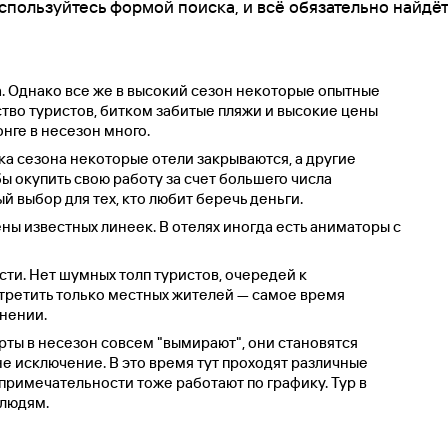
спользуйтесь формой поиска, и всё обязательно найдёт
а. Однако все же в высокий сезон некоторые опытные
тво туристов, битком забитые пляжи и высокие цены
онге в несезон много.
ка сезона некоторые отели закрываются, а другие
ы окупить свою работу за счет большего числа
ый выбор для тех, кто любит беречь деньги.
ены известных линеек. В отелях иногда есть аниматоры с
ти. Нет шумных толп туристов, очередей к
третить только местных жителей — самое время
инении.
рты в несезон совсем "вымирают", они становятся
не исключение. В это время тут проходят различные
опримечательности тоже работают по графику. Тур в
 людям.