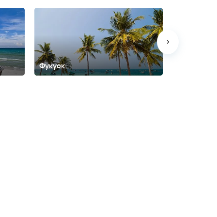
Фукуок
Ханой