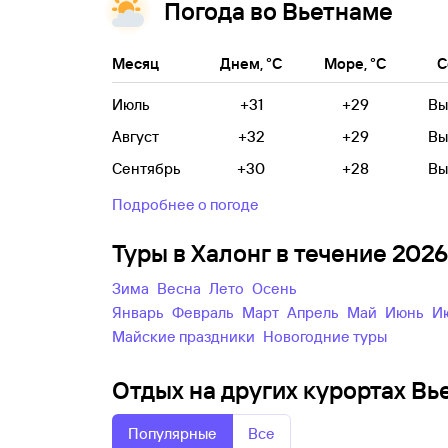
Погода во Вьетнаме
Месяц
Днем, °C
Море, °C
С
Июль
+31
+29
Вы
Август
+32
+29
Вы
Сентябрь
+30
+28
Вы
Подробнее о погоде
Туры в Халонг в течение 202
зима
весна
лето
осень
Январь
Февраль
Март
Апрель
Май
Июнь
майские праздники
новогодние туры
Отдых на других курортах Вье
Популярные
Все