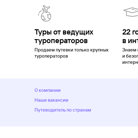
Туры от ведущих
22 г
туроператоров
в ин
Продаем путевки только крупных
Знаем 
туроператоров
и безо
интерн
О компании
Наши вакансии
Путеводитель по странам