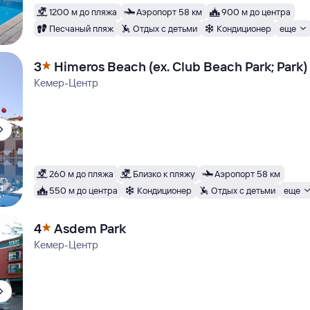
1200 м до пляжа
Аэропорт 58 км
900 м до центра
Песчаный пляж
Отдых с детьми
Кондиционер
еще
3
Himeros Beach (ex. Club Beach Park; Park)
Кемер-Центр
260 м до пляжа
Близко к пляжу
Аэропорт 58 км
550 м до центра
Кондиционер
Отдых с детьми
еще
4
Asdem Park
Кемер-Центр