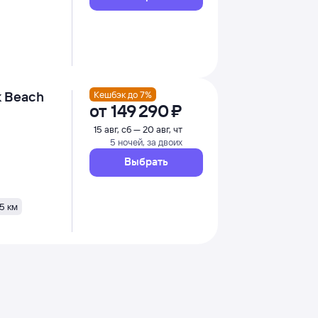
k Beach
Кешбэк до 7%
от
149 ⁠290 ⁠₽
15 авг, сб — 20 авг, чт
5 ночей, за двоих
Выбрать
5 км