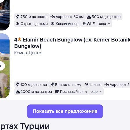
750 м до пляжа
Аэропорт 60 км
500 м до центра
Отдых с детьми
Кондиционер
Wi-Fi
еще
4
Elamir Beach Bungalow (ex. Kemer Botani
Bungalow)
Кемер-Центр
100 м до пляжа
Близко к пляжу
1 линия
Аэропорт 5
2000 м до центра
Песчаный пляж
еще
Показать все предложения
ортах Турции