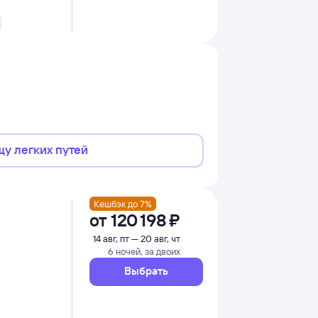
щу легких путей
Кешбэк до 7%
от
120 ⁠198 ⁠₽
14 авг, пт — 20 авг, чт
6 ночей, за двоих
Выбрать