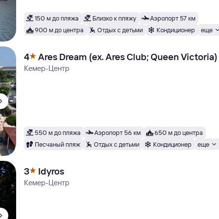
150 м до пляжа
Близко к пляжу
Аэропорт 57 км
900 м до центра
Отдых с детьми
Кондиционер
еще
4
Ares Dream (ex. Ares Club; Queen Victoria)
Кемер-Центр
550 м до пляжа
Аэропорт 56 км
650 м до центра
Песчаный пляж
Отдых с детьми
Кондиционер
еще
3
Idyros
Кемер-Центр