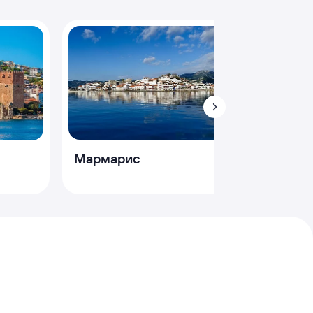
Мармарис
Кемер