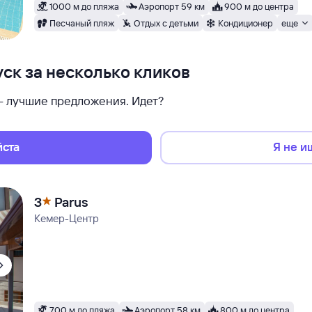
1000 м до пляжа
Аэропорт 59 км
900 м до центра
Песчаный пляж
Отдых с детьми
Кондиционер
еще
ск за несколько кликов
 — лучшие предложения. Идет?
йста
Я не и
3
Parus
Кемер-Центр
700 м до пляжа
Аэропорт 58 км
800 м до центра