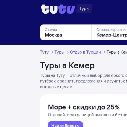
Туры
Откуда
Страна, курорт и
Туту
Туры
Отдых в Турции
Туры в Ке
Туры в Кемер
Туры на Туту — отличный выбор для яркого
путёвок, сравнить предложения и изучить о
выгодным ценам
Море + скидки до 25%
Отдыхайте за границей выгодно и без в
Найти билеты