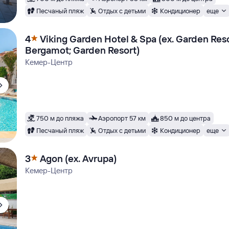
Песчаный пляж
Отдых с детьми
Кондиционер
еще
4
Viking Garden Hotel & Spa (ex. Garden Res
Bergamot; Garden Resort)
Кемер-Центр
750 м до пляжа
Аэропорт 57 км
850 м до центра
Песчаный пляж
Отдых с детьми
Кондиционер
еще
3
Agon (ex. Avrupa)
Кемер-Центр