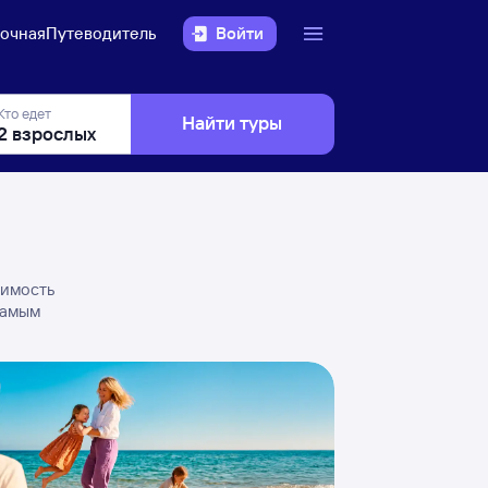
очная
Путеводитель
Войти
Кто едет
Найти туры
оимость
самым