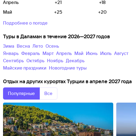
Апрель
+21
+18
Май
+25
+20
Подробнее о погоде
Туры в Даламан в течение 2026—2027 годов
зима
весна
лето
осень
Январь
Февраль
Март
Апрель
Май
Июнь
Июль
Август
Сентябрь
Октябрь
Ноябрь
Декабрь
майские праздники
новогодние туры
Отдых на других курортах Турции в апреле 2027 года
Популярные
Все