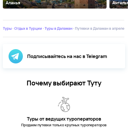
Аланья
Анталь
Аванос
Авсаллар
Акьяка
Анкара
Афьон
Бельдиби
Бодрум
Бурса
Г
Кипр
Стамбул
Текирова
Турунч
Фетхие
Чамьюва
Эрзурум
город
Мугла
Туры
·
Отдых в Турции
·
Туры в Даламан
·
Путевки в Даламан в апреле
Подписывайтесь на нас в Telegram
Почему выбирают Туту
Туры от ведущих туроператоров
Продаем путевки только крупных туроператоров