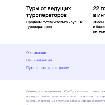
Туры от ведущих
22 г
туроператоров
в ин
Продаем путевки только крупных
Знаем 
туроператоров
и безо
интерн
О компании
Наши вакансии
Путеводитель по странам
Данные, используемые на сайте Туту, включая стоимость э
продукта, а также расписание самолетов, поездов, элект
билеты, электронные билеты на автобусы предоставляются