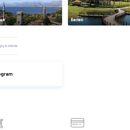
лья
Белек
Бурса
Гейнюк
Гюмюшлюк
Гёреме
Даламан
Демре
Измир
Инжекум
Ич
рзурум
город Мугла
ару в июне
legram