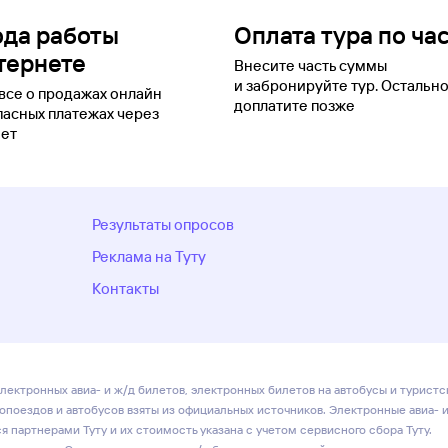
ода работы
Оплата тура по ча
тернете
Внесите часть суммы
и забронируйте тур. Остальн
все о продажах онлайн
доплатите позже
пасных платежах через
ет
Результаты опросов
Реклама на Туту
Контакты
лектронных авиа- и ж/д билетов, электронных билетов на автобусы и туристс
ропоездов и автобусов взяты из официальных источников. Электронные авиа- 
 партнерами Туту и их стоимость указана с учетом сервисного сбора Туту.