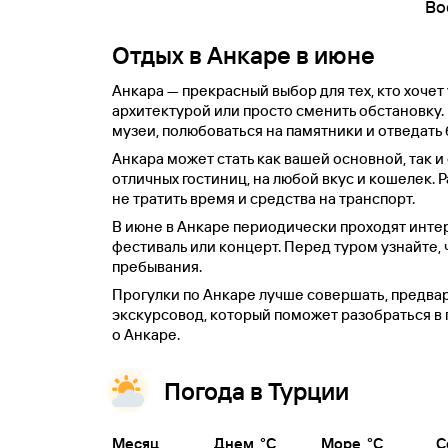
Во
Отдых в Анкаре в июне
Анкара — прекрасный выбор для тех, кто хочет
архитектурой или просто сменить обстановку. 
музеи, полюбоваться на памятники и отведать
Анкара может стать как вашей основной, так и
отличных гостиниц, на любой вкус и кошелек. 
не тратить время и средства на транспорт.
В июне в Анкаре периодически проходят инте
фестиваль или концерт. Перед туром узнайте, 
пребывания.
Прогулки по Анкаре лучше совершать, предвари
экскурсовод, который поможет разобраться в 
о Анкаре.
Погода в Турции
Месяц
Днем, °C
Море, °C
С