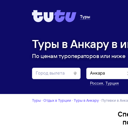
Туры
Туры в Анкару в 
По ценам туроператоров или ниже
Россия
,
Турция
Туры
·
Отдых в Турции
·
Туры в Анкару
·
Путевки в Анк
Сп
п