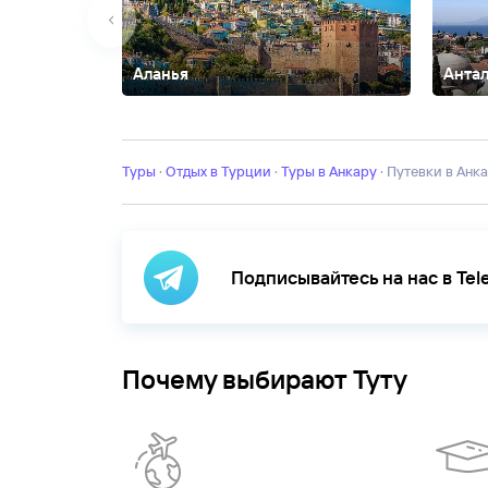
Аланья
Анта
Аванос
Авсаллар
Акьяка
Афьон
Бельдиби
Бодрум
Кипр
Стамбул
Текирова
Турунч
Фетхие
Чамьюва
Э
Туры
·
Отдых в Турции
·
Туры в Анкару
·
Путевки в Анк
Подписывайтесь на нас в Te
Почему выбирают Туту