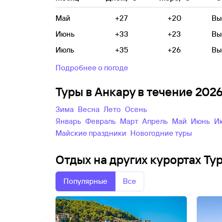
Май
+27
+20
Вы
Июнь
+33
+23
Вы
Июль
+35
+26
Вы
Подробнее о погоде
Туры в Анкару в течение 202
зима
весна
лето
осень
Январь
Февраль
Март
Апрель
Май
Июнь
майские праздники
новогодние туры
Отдых на других курортах Ту
Популярные
Все