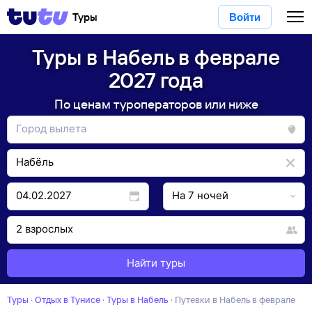
Туры
Войти
Туры в Набель в феврале
2027 года
По ценам туроператоров или ниже
Найти туры
Туры
·
Отдых в Тунисе
·
Туры в Набель
·
Путевки в Набель в феврале