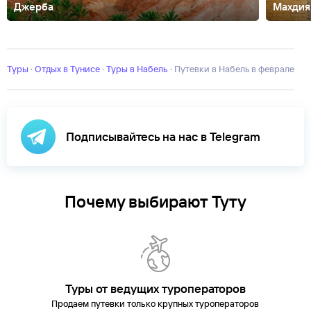
Джерба
Махдия
Зарзис
Порт Эль-Кантауи
Сканес
Тунис
Туры
·
Отдых в Тунисе
·
Туры в Набель
·
Путевки в Набель в феврале
Подписывайтесь на нас в Telegram
Почему выбирают Туту
Туры от ведущих туроператоров
Продаем путевки только крупных туроператоров