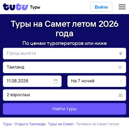
Туры
Войти
Туры на Самет летом 2026
года
По ценам туроператоров или ниже
Найти туры
Туры
·
Отдых в Таиланде
·
Туры на Самет
·
Путевки на Самет летом