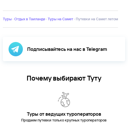
Ао Нанг
Банг Тао
Банг-Саен
Вонгамат
Джомтьен
Камала
Као
Лак
Карон
Ката
Кокосовый остров
Коралловый остров
Лаем-
Сет
Ланта
На-Джомтьен
Най Харн
Найтон
Патонг
Пханган
Пхи-
Пхи
Туры
Районг
·
Отдых в Таиланде
Рейли
Сурин
·
Хуа Хин
Туры на Самет
Чиангмай
·
Путевки на Самет летом
Подписывайтесь на нас в Telegram
Почему выбирают Туту
Туры от ведущих туроператоров
Продаем путевки только крупных туроператоров