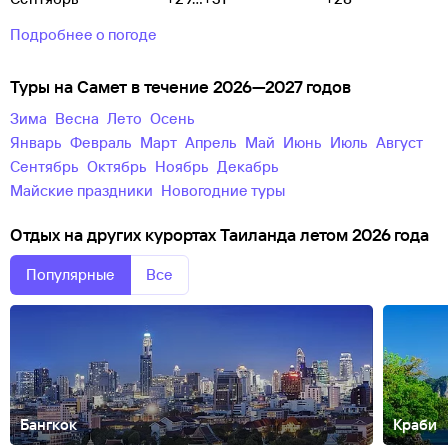
Подробнее о погоде
Туры на Самет в течение 2026—2027 годов
зима
весна
лето
осень
Январь
Февраль
Март
Апрель
Май
Июнь
Июль
Август
Сентябрь
Октябрь
Ноябрь
Декабрь
майские праздники
новогодние туры
Отдых на других курортах Таиланда летом 2026 года
Популярные
Все
Бангкок
Краби