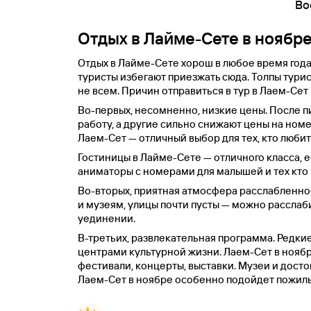
Во
Отдых в Лайме-Сете в ноябр
Отдых в Лайме-Сете хорош в любое время года
туристы избегают приезжать сюда. Толпы тури
не всем. Причин отправиться в тур в Лаем-Сет
Во-первых, несомненно, низкие цены. После 
работу, а другие сильно снижают цены на номер
Лаем-Сет — отличный выбор для тех, кто любит
Гостиницы в Лайме-Сете — отличного класса, ес
аниматоры с номерами для малышей и тех кто
Во-вторых, приятная атмосфера расслабленнос
и музеям, улицы почти пусты — можно расслаб
уединении.
В-третьих, развлекательная программа. Редкие
центрами культурной жизни. Лаем-Сет в ноябр
фестивали, концерты, выставки. Музеи и дост
Лаем-Сет в ноябре особенно подойдет пожил