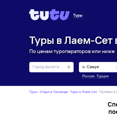
Туры
Туры в Лаем-Сет 
По ценам туроператоров или ниже
Россия
,
Турция
Туры
·
Отдых в Таиланде
·
Туры в Лаем-Сет
·
Путевки в
Сп
по