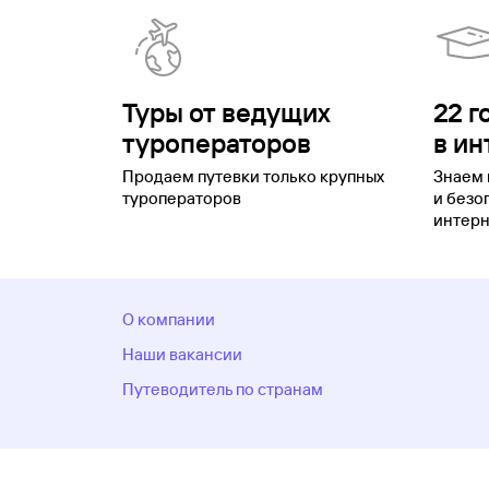
Туры от ведущих
22 г
туроператоров
в ин
Продаем путевки только крупных
Знаем 
туроператоров
и безо
интерн
О компании
Наши вакансии
Путеводитель по странам