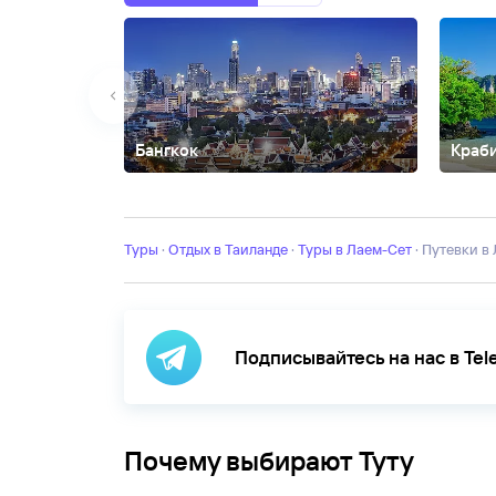
Бангкок
Краб
Ао Нанг
Банг Тао
Банг-Саен
Вонгамат
Джомтьен
Ка
Харн
Найтон
Патонг
Пханган
Пхи-Пхи
Районг
Рейли
Туры
·
Отдых в Таиланде
·
Туры в Лаем-Сет
·
Путевки в
Подписывайтесь на нас в Te
Почему выбирают Туту