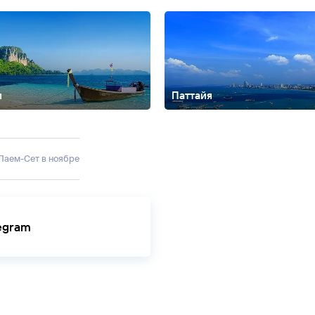
и
Паттайя
мала
Као Лак
Карон
Ката
Кокосовый остров
Коралловый остров
Лан
Самет
Сурин
Хуа Хин
Чиангмай
 Лаем-Сет в ноябре
legram