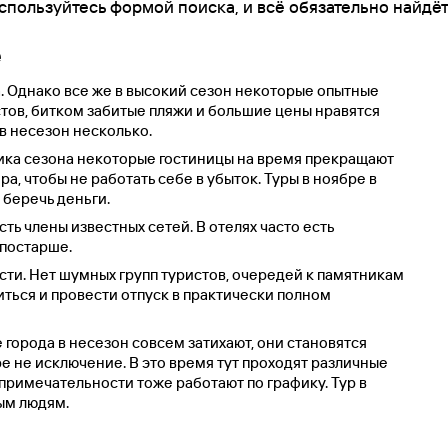
спользуйтесь формой поиска, и всё обязательно найдёт
е
. Однако все же в высокий сезон некоторые опытные
стов, битком забитые пляжи и большие цены нравятся
 в несезон несколько.
пика сезона некоторые гостиницы на время прекращают
а, чтобы не работать себе в убыток. Туры в ноябре в
 беречь деньги.
ть члены известных сетей. В отелях часто есть
 постарше.
ти. Нет шумных групп туристов, очередей к памятникам
иться и провести отпуск в практически полном
 города в несезон совсем затихают, они становятся
е не исключение. В это время тут проходят различные
опримечательности тоже работают по графику. Тур в
ым людям.