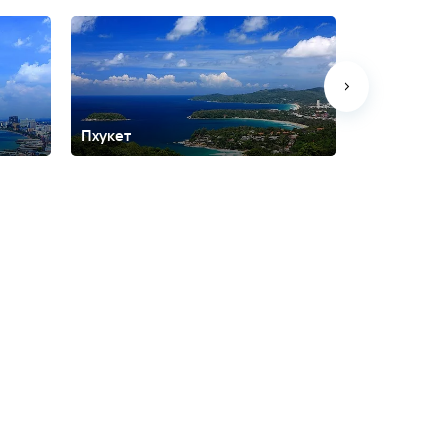
Пхукет
Самуи
та
На-Джомтьен
Най