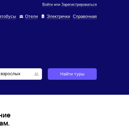
Войти
или
Зарегистрироваться
втобусы
Отели
Электрички
Справочная
Найти туры
ние
ам.