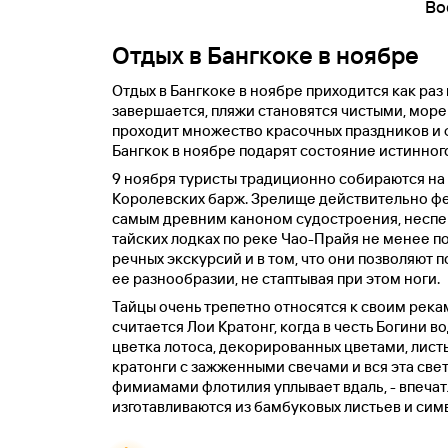
Во
Отдых в Бангкоке в ноябре
Отдых в Бангкоке в ноябре приходится как раз
завершается, пляжи становятся чистыми, море
проходит множество красочных праздников и ф
Бангкок в ноябре подарят состояние истинног
9 ноября туристы традиционно собираются на
Королевских барж. Зрелище действительно фее
самым древним каноном судостроения, неспе
тайских лодках по реке Чао-Прайя не менее п
речных экскурсий и в том, что они позволяют 
ее разнообразии, не стаптывая при этом ноги.
Тайцы очень трепетно относятся к своим рекам
считается Лои Кратонг, когда в честь Богини в
цветка лотоса, декорированных цветами, лист
кратонги с зажженными свечами и вся эта св
фимиамами флотилия уплывает вдаль, - впечат
изготавливаются из бамбуковых листьев и сим