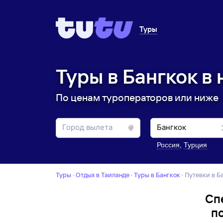
Туры
Туры в Бангкок в 
По ценам туроператоров или ниже
Россия
,
Турция
Туры
·
Отдых в Таиланде
·
Туры в Бангкок
·
Путевки в 
Сп
п