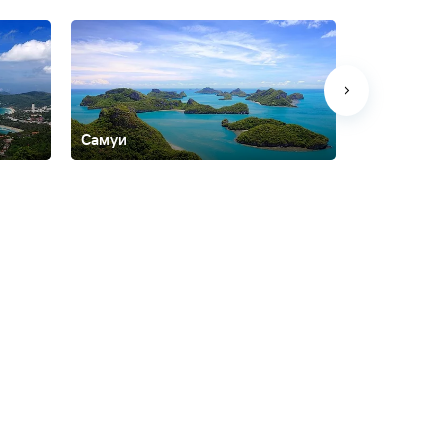
Самуи
Чанг
ем-Сет
Ланта
На-Джомтьен
Най