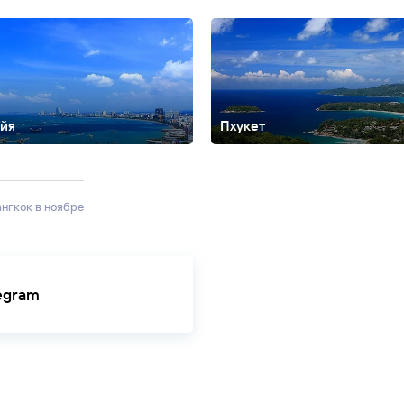
айя
Пхукет
мала
Као Лак
Карон
Ката
Кокосовый остров
Коралловый остров
Ла
Самет
Сурин
Хуа Хин
Чиангмай
Бангкок в ноябре
legram