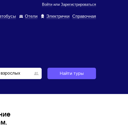
Войти
или
Зарегистрироваться
втобусы
Отели
Электрички
Справочная
Найти туры
ние
м.