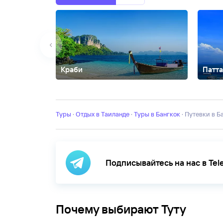
Краби
Патт
Ао Нанг
Банг Тао
Банг-Саен
Вонгамат
Джомтьен
Ка
Харн
Найтон
Патонг
Пханган
Пхи-Пхи
Районг
Рейли
Туры
·
Отдых в Таиланде
·
Туры в Бангкок
·
Путевки в 
Подписывайтесь на нас в Te
Почему выбирают Туту