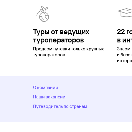
Туры от ведущих
22 г
туроператоров
в ин
Продаем путевки только крупных
Знаем 
туроператоров
и безо
интерн
О компании
Наши вакансии
Путеводитель по странам