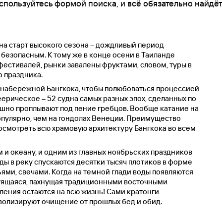
спользуйтесь формой поиска, и всё обязательно найдёт
 на старт высокого сезона – дождливый период
 безопасным. К тому же в конце осени в Таиланде
естивалей, рынки завалены фруктами, словом, туры в
о праздника.
 набережной Бангкока, чтобы полюбоваться процессией
рическое – 52 судна самых разных эпох, сделанных по
шно проплывают под пение гребцов. Вообще катание на
опулярно, чем на гондолах Венеции. Преимущество
посмотреть всю храмовую архитектуру Бангкока во всем
 и океану, и одним из главных ноябрьских праздников
оды в реку спускаются десятки тысяч плотиков в форме
ьями, свечами. Когда на темной глади воды появляются
етящаяся, пахнущая традиционными восточными
ления остаются на всю жизнь! Сами кратонги
волизируют очищение от прошлых бед и обид.