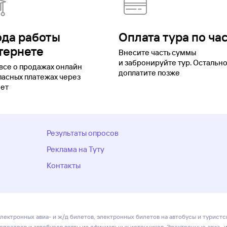
ода работы
Оплата тура по ча
тернете
Внесите часть суммы
и забронируйте тур. Остальн
все о продажах онлайн
доплатите позже
пасных платежах через
ет
Результаты опросов
Реклама на Туту
Контакты
лектронных авиа- и ж/д билетов, электронных билетов на автобусы и туристс
ропоездов и автобусов взяты из официальных источников. Электронные авиа- 