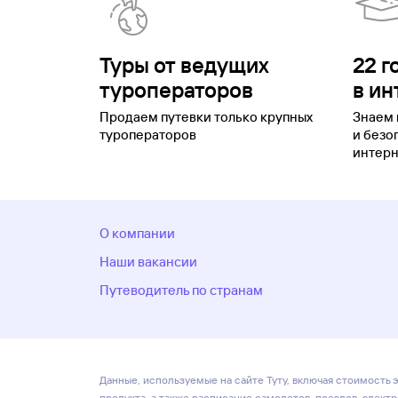
Туры от ведущих
22 г
туроператоров
в ин
Продаем путевки только крупных
Знаем 
туроператоров
и безо
интерн
О компании
Наши вакансии
Путеводитель по странам
Данные, используемые на сайте Туту, включая стоимость э
продукта, а также расписание самолетов, поездов, элект