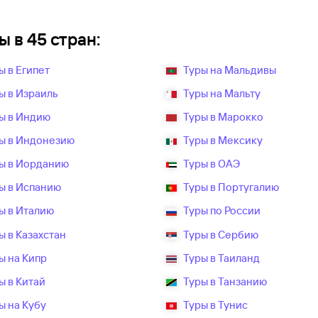
 в 45 стран:
ы в Египет
Туры на Мальдивы
ы в Израиль
Туры на Мальту
ы в Индию
Туры в Марокко
ы в Индонезию
Туры в Мексику
ы в Иорданию
Туры в ОАЭ
ы в Испанию
Туры в Португалию
ы в Италию
Туры по России
ы в Казахстан
Туры в Сербию
ы на Кипр
Туры в Таиланд
ы в Китай
Туры в Танзанию
ы на Кубу
Туры в Тунис