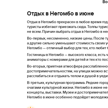
Во
Отдых в Негомбо в июне
Отдых в Негомбо прекрасен в любое время год
туристы избегают приезжать сюда. Толпы тури
не всем. Причин выбрать отдых в Негомбо в не
Во-первых, несомненно, низкие цены. После т
а другие сильно уменьшают стоимость своих усл
Негомбо — отличный выбор для тех, кто любит 
Гостиницы в Негомбо — высокого класса, есть 
аниматоры с номерами для детей и тех кто по
Во-вторых, приятная атмосфера расслабленнос
достопримечательностям, на улицах можно вс
расслабиться и отдыхать телом и душой в уед
В-третьих, культурная программа. Редкие горо
очагами культурной жизни. Негомбо в июне н
концерты, выставки. Музеи и достопримечател
Негомбо в июне особенно подойдет молодежи