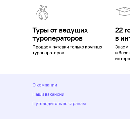
Туры от ведущих
22 г
туроператоров
в ин
Продаем путевки только крупных
Знаем 
туроператоров
и безо
интерн
О компании
Наши вакансии
Путеводитель по странам