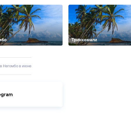
мбо
Тринкомали
ла
 в Негомбо в июне
legram