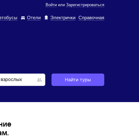
Войти
или
Зарегистрироваться
втобусы
Отели
Электрички
Справочная
Найти туры
ние
ам.