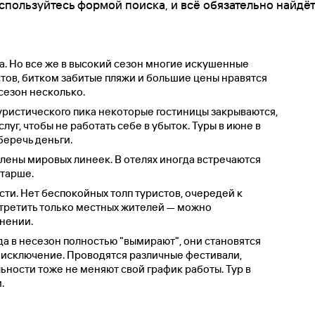
спользуйтесь формой поиска, и всё обязательно найдёт
а. Но все же в высокий сезон многие искушенные
стов, битком забитые пляжи и большие цены нравятся
сезон несколько.
уристического пика некоторые гостиницы закрываются,
уг, чтобы не работать себе в убыток. Туры в июне в
беречь деньги.
члены мировых линеек. В отелях иногда встречаются
старше.
ти. Нет беспокойных толп туристов, очередей к
третить только местных жителей — можно
инении.
да в несезон полностью "вымирают", они становятся
е исключение. Проводятся различные фестивали,
ьности тоже не меняют свой график работы. Тур в
.