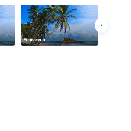
Унаватуна
Хиккадува