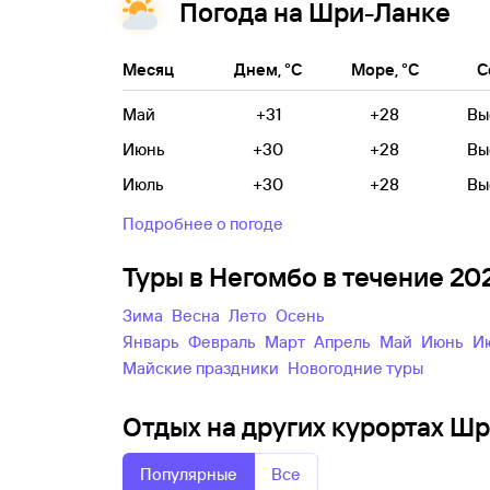
Погода на Шри-Ланке
Месяц
Днем, °C
Море, °C
С
Май
+31
+28
Вы
Июнь
+30
+28
Вы
Июль
+30
+28
Вы
Подробнее о погоде
Туры в Негомбо в течение 2
зима
весна
лето
осень
Январь
Февраль
Март
Апрель
Май
Июнь
майские праздники
новогодние туры
Отдых на других курортах Шр
Популярные
Все