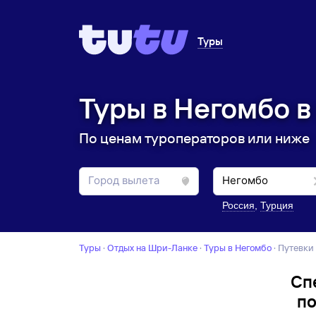
Туры
Туры в Негомбо в
По ценам туроператоров или ниже
Россия
,
Турция
Туры
·
Отдых на Шри-Ланке
·
Туры в Негомбо
·
Путевки
Сп
по