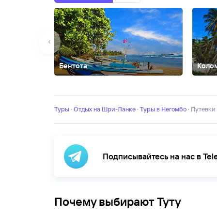
Бентота
Коло
Ваддува
Галле
Джафна
Калутара
Маравила
Талал
Туры
·
Отдых на Шри-Ланке
·
Туры в Негомбо
·
Путевки
Подписывайтесь на нас в Te
Почему выбирают Туту