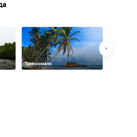
да
Тринкомали
Унаватуна