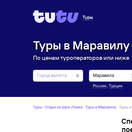
Туры
Туры в Маравилу 
По ценам туроператоров или ниже
Россия
,
Турция
Туры
·
Отдых на Шри-Ланке
·
Туры в Маравилу
·
Туры в
Сп
по