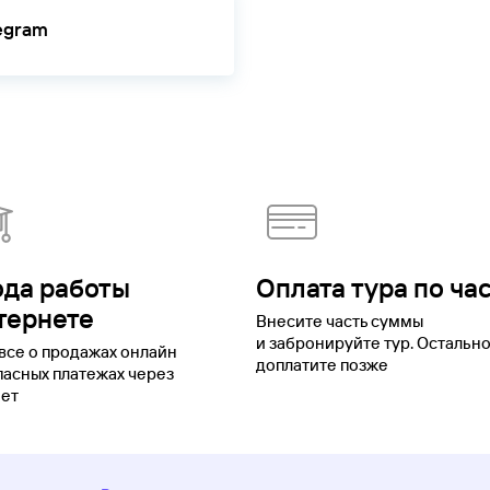
legram
ода работы
Оплата тура по ча
тернете
Внесите часть суммы
и забронируйте тур. Остальн
все о продажах онлайн
доплатите позже
пасных платежах через
ет