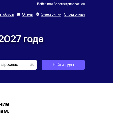
Войти
или
Зарегистрироваться
втобусы
Отели
Электрички
Справочная
2027 года
Найти туры
ние
ам.