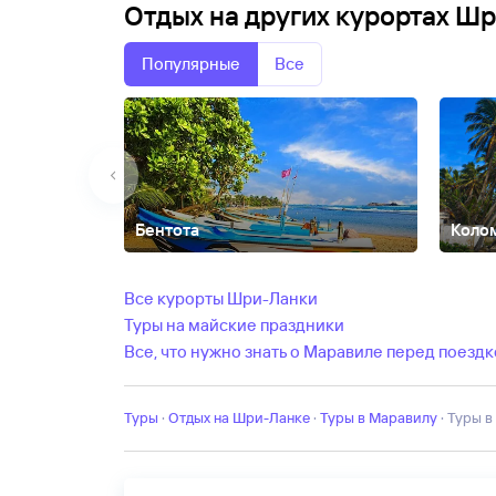
Отдых на других курортах Шр
Популярные
Все
Бентота
Коло
Ваддува
Галле
Джафна
Калутара
Талалла
Все курорты Шри-Ланки
Туры на майские праздники
Все, что нужно знать о Маравиле перед поезд
Туры
·
Отдых на Шри-Ланке
·
Туры в Маравилу
·
Туры в