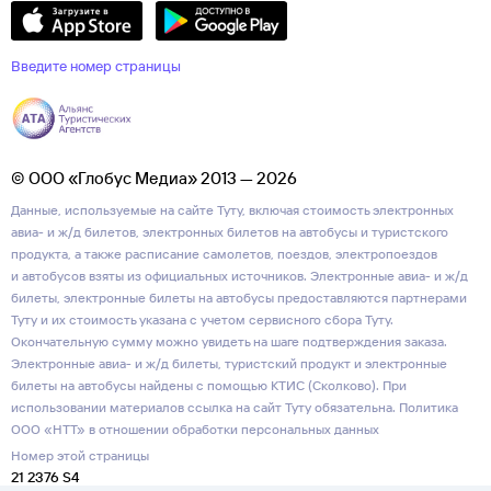
Введите номер страницы
© ООО «Глобус Медиа» 2013 — 2026
Данные, используемые на сайте Туту, включая стоимость электронных
авиа- и ж/д билетов, электронных билетов на автобусы и туристского
продукта, а также расписание самолетов, поездов, электропоездов
и автобусов взяты из официальных источников. Электронные авиа- и ж/д
билеты, электронные билеты на автобусы предоставляются партнерами
Туту и их стоимость указана с учетом сервисного сбора Туту.
Окончательную сумму можно увидеть на шаге подтверждения заказа.
Электронные авиа- и ж/д билеты, туристский продукт и электронные
билеты на автобусы найдены с помощью КТИС (Сколково). При
использовании материалов ссылка на сайт Туту обязательна.
Политика
ООО «НТТ» в отношении обработки персональных данных
Номер этой страницы
21 2376 S4