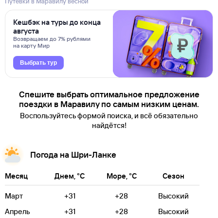
Путевки в Маравилу весной
Кешбэк на туры до конца
августа
Возвращаем до 7% рублями
на карту Мир
Выбрать тур
Спешите выбрать оптимальное предложение
поездки в Маравилу по самым низким ценам.
Воспользуйтесь формой поиска, и всё обязательно
найдётся!
Погода на Шри-Ланке
Месяц
Днем, °C
Море, °C
Сезон
Март
+31
+28
Высокий
Апрель
+31
+28
Высокий