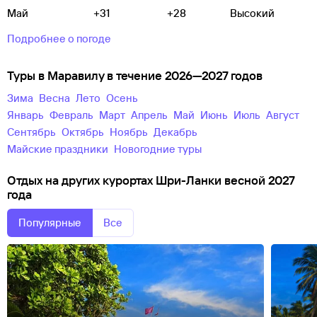
Май
+31
+28
Высокий
Подробнее о погоде
Туры в Маравилу в течение 2026—2027 годов
зима
весна
лето
осень
Январь
Февраль
Март
Апрель
Май
Июнь
Июль
Август
Сентябрь
Октябрь
Ноябрь
Декабрь
майские праздники
новогодние туры
Отдых на других курортах Шри-Ланки весной 2027
года
Популярные
Все