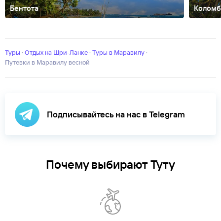
Бентота
Колом
Ваддува
Галле
Джафна
Калутара
Талалла
Туры
·
Отдых на Шри-Ланке
·
Туры в Маравилу
·
Путевки в Маравилу весной
Подписывайтесь на нас в Telegram
Почему выбирают Туту