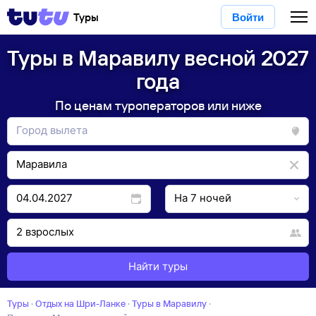
Туры
Войти
Туры в Маравилу весной 2027
года
По ценам туроператоров или ниже
Найти туры
Туры
·
Отдых на Шри-Ланке
·
Туры в Маравилу
·