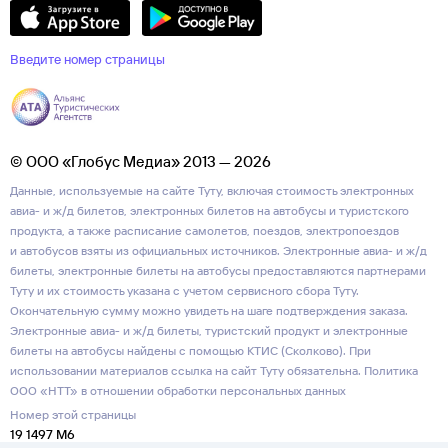
Введите номер страницы
© ООО «Глобус Медиа» 2013 — 2026
Данные, используемые на сайте Туту, включая стоимость электронных
авиа- и ж/д билетов, электронных билетов на автобусы и туристского
продукта, а также расписание самолетов, поездов, электропоездов
и автобусов взяты из официальных источников. Электронные авиа- и ж/д
билеты, электронные билеты на автобусы предоставляются партнерами
Туту и их стоимость указана с учетом сервисного сбора Туту.
Окончательную сумму можно увидеть на шаге подтверждения заказа.
Электронные авиа- и ж/д билеты, туристский продукт и электронные
билеты на автобусы найдены с помощью КТИС (Сколково). При
использовании материалов ссылка на сайт Туту обязательна.
Политика
ООО «НТТ» в отношении обработки персональных данных
Номер этой страницы
19 1497 M6