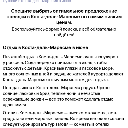
Путевки в Коста-дель-Маресме в июне
Спешите выбрать оптимальное предложение
поездки в Коста-дель-Маресме по самым низким
ценам.
Воспользуйтесь формой поиска, и всё обязательно
найдётся!
Отдых в Коста-дель-Маресме в июне
Пляжный отдых в Коста-дель-Маресме очень популярен
у россиян. Сюда нередко приезжают в июне, чтобы
отдохнуть с детьми. Красивые пляжи и ласковое море,
много солнечных дней и радушие жителей курорта делают
Коста-дель-Маресме отличным местом для отдыха.
Погода в июне в Коста-дель-Маресме радует. Яркое
солнце, ласковый бриз, теплые ночи и нечастые
освежающие дожди — все это поможет сделать отдых
удавшимся.
Отели в Коста-дель-Маресме — высокого качества, есть
представители мировых линеек. Во время высокого сезона
следует бронировать тур загодя — комнаты в отелях