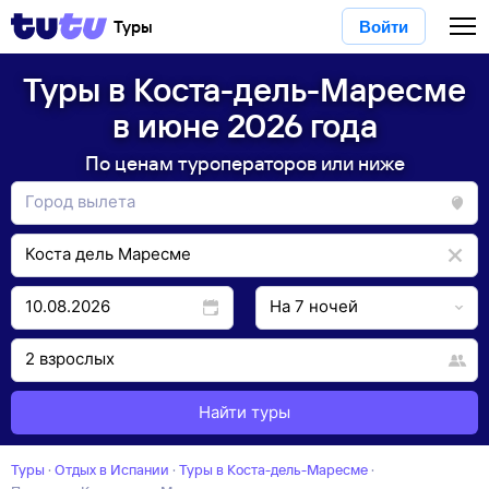
Туры
Войти
Туры в Коста-дель-Маресме
в июне 2026 года
По ценам туроператоров или ниже
Найти туры
Туры
·
Отдых в Испании
·
Туры в Коста-дель-Маресме
·