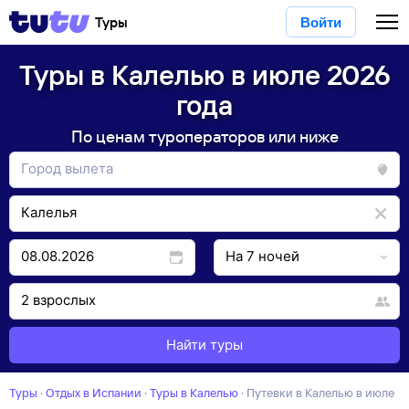
Туры
Войти
Туры в Калелью в июле 2026
года
По ценам туроператоров или ниже
Найти туры
Туры
·
Отдых в Испании
·
Туры в Калелью
·
Путевки в Калелью в июле