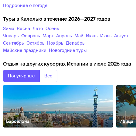
Подробнее о погоде
Туры в Калелью в течение 2026—2027 годов
зима
весна
лето
осень
Январь
Февраль
Март
Апрель
Май
Июнь
Июль
Август
Сентябрь
Октябрь
Ноябрь
Декабрь
майские праздники
новогодние туры
Отдых на других курортах Испании в июле 2026 года
Популярные
Все
Барселона
Ибица
Аликанте
Бенидорм
Бильбао
Бланес
Валенсия
Гран-