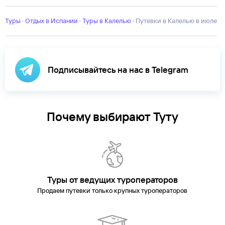
Канария
Гранада
Кадис
Кальп
Камбрильс
Кампос
Коста-
Адехе
Коста-Бланка
Коста-дель-Маресме
Коста-дель-Соль
Ла-
Пинеда
Туры
·
Отдых в Испании
Льорет-де-Мар
·
Магалуф
Туры в Калелью
Мадрид
·
Путевки в Калелью в июле
Малага
Мальграт-де-
Мар
Марбелья
Менорка
Пальма-де-Майорка
Плайя де лас
Америкас
Польенса
Пуэрто-де-ла-Круз
Салоу
Сан-
Себастьян
Санта-
Сусанна
Севилья
Ситжес
Таррагона
Тенерифе
Тосса-де-Мар
Подписывайтесь на нас в Telegram
Почему выбирают Туту
Туры от ведущих туроператоров
Продаем путевки только крупных туроператоров