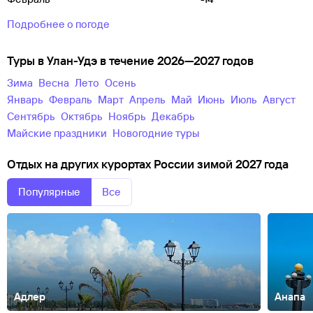
Подробнее о погоде
Туры в Улан-Удэ в течение 2026—2027 годов
зима
весна
лето
осень
Январь
Февраль
Март
Апрель
Май
Июнь
Июль
Август
Сентябрь
Октябрь
Ноябрь
Декабрь
майские праздники
новогодние туры
Отдых на других курортах России зимой 2027 года
Популярные
Все
Адлер
Анапа