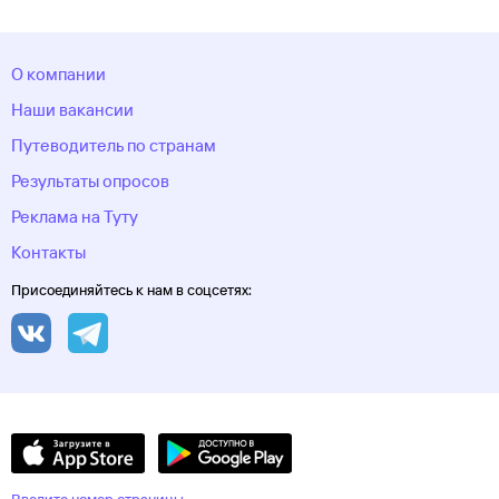
округ
Хоста
Чебоксары
Челябинск
Челябинская
область
Череповец
Черкесск
Черное море
Чеченская
Республика
Чукотский автономный
О компании
округ
Шерегеш
Элиста
Эсто-Садок
Южно-Сахалинск
Якорная
Щель
Якутия
Якутск
Ямало-Ненецкий автономный
Наши вакансии
округ
Ярославль
Путеводитель по странам
Результаты опросов
Реклама на Туту
Контакты
Присоединяйтесь к нам в соцсетях: