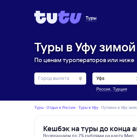
Туры
Туры в Уфу зимой
По ценам туроператоров или ниже
Россия
,
Турция
Туры
·
Отдых в России
·
Туры в Уфу
·
Путевки в Уфу зим
Кешбэк на туры до конца а
Возвращаем до 7% рублями на карту Мир