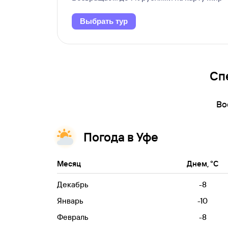
Выбрать тур
Сп
Во
Погода в Уфе
Месяц
Днем, °C
Декабрь
-8
Январь
-10
Февраль
-8