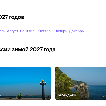
027 годов
Июль
Август
Сентябрь
Октябрь
Ноябрь
Декабрь
ссии зимой 2027 года
а
Геленджик
Алтайский край
Анадырь
Армхи
Архангельск
Архангельская облас