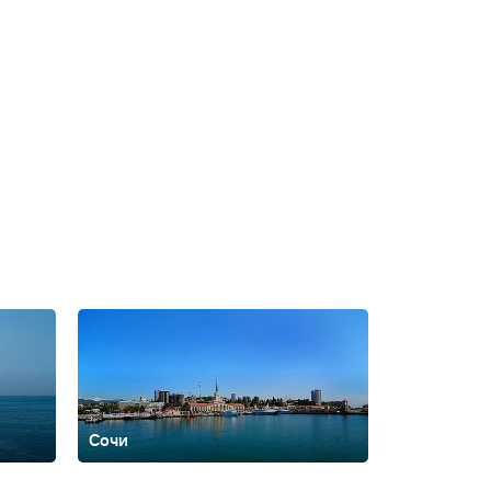
Сочи
ть
Архипо-