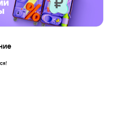
ние
ся!