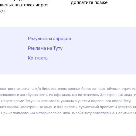
доплатите позже
пасных платежах через
ет
Результаты опросов
Реклама на Туту
Контакты
лектронных авиа- и ж/д билетов, электронных билетов на автобусы и туристс
ропоездов и автобусов взяты из официальных источников. Электронные авиа- 
 партнерами Туту и их стоимость указана с учетом сервисного сбора Туту.
ия заказа. Электронные авиа- и ж/д билеты, туристский продукт и электрон
 При использовании материалов ссылка на сайт Туту обязательна.
Политика 