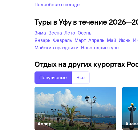
Подробнее о погоде
Туры в Уфу в течение 2026—2
зима
весна
лето
осень
Январь
Февраль
Март
Апрель
Май
Июнь
майские праздники
новогодние туры
Отдых на других курортах Ро
Популярные
Все
Адлер
Анап
Абакан
Абзаково
Адыгея
Азов
Александров
Алтай