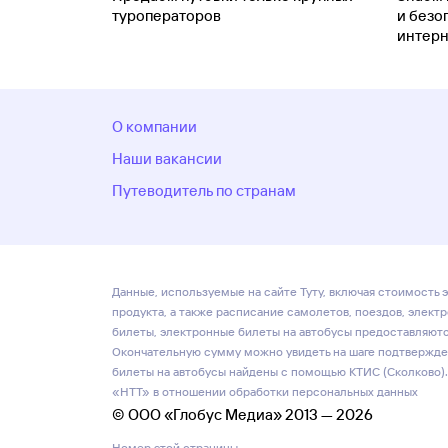
туроператоров
и безо
интерн
О компании
Наши вакансии
Путеводитель по странам
Данные, используемые на сайте Туту, включая стоимость э
продукта, а также расписание самолетов, поездов, элект
билеты, электронные билеты на автобусы предоставляются
Окончательную сумму можно увидеть на шаге подтвержден
билеты на автобусы найдены с помощью КТИС (Сколково).
«НТТ» в отношении обработки персональных данных
© ООО «Глобус Медиа» 2013 — 2026
Номер этой страницы