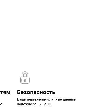
ская
Брянск
Бурятия
Валдай
Вардане
Великий
оронеж
Выборг
Георгиевск
Горки Город
Горно-
ая
Домбай
Еврейская автономная
о
Иваново
Ижевск
Имеретинский
Иркутск
Йошкар-
аменномостский
Камчатский край
Карачаево-
одарский край
Красноярск
Красноярский
нтово
Липецк
Липецкая
вской
Мурманск
Мурманская
ская область
Нижний Новгород
Нижний
ренбург
Орск
Павловское
оры
Плёс
Подмосковье
Подольск
Приморский
ика Калмыкия
Республика Тыва
Роза
нск
Саратов
Свердловская
ьятти
Томск
Туапсе
Тула
Тульская
ый
котский автономный округ
Шерегеш
Элиста
Эсто-
стям
Безопасность
Ваши платежные и личные данные
ое
надежно защищены