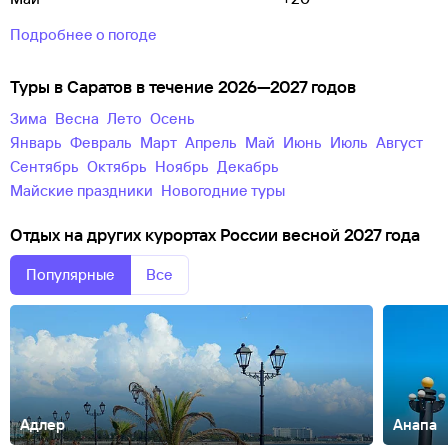
Подробнее о погоде
Туры в Саратов в течение 2026—2027 годов
зима
весна
лето
осень
Январь
Февраль
Март
Апрель
Май
Июнь
Июль
Август
Сентябрь
Октябрь
Ноябрь
Декабрь
майские праздники
новогодние туры
Отдых на других курортах России весной 2027 года
Популярные
Все
Адлер
Анапа