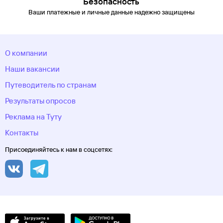
Безопасность
Удэ
Ульяновск
Уфа
Хакасия
Ханты-Мансийск
Ханты-
Ваши платежные и личные данные надежно защищены
Мансийский автономный
округ
Хоста
Чебоксары
Челябинск
Челябинская
область
Череповец
Черкесск
Черное море
Чеченская
Республика
Чукотский автономный
О компании
округ
Шерегеш
Элиста
Эсто-Садок
Южно-Сахалинск
Якорная
Щель
Якутия
Якутск
Ямало-Ненецкий автономный
Наши вакансии
округ
Ярославль
Путеводитель по странам
Результаты опросов
Реклама на Туту
Контакты
Присоединяйтесь к нам в соцсетях: