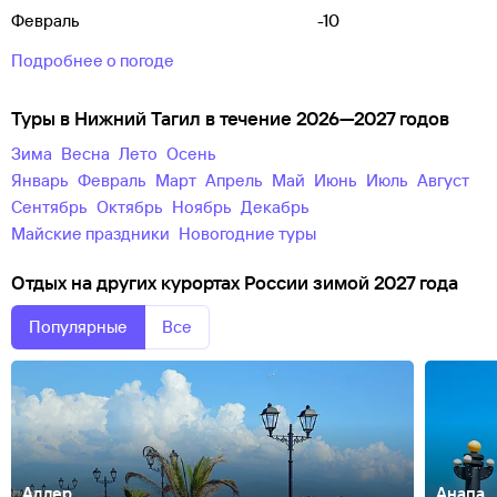
Февраль
-10
Подробнее о погоде
Туры в Нижний Тагил в течение 2026—2027 годов
зима
весна
лето
осень
Январь
Февраль
Март
Апрель
Май
Июнь
Июль
Август
Сентябрь
Октябрь
Ноябрь
Декабрь
майские праздники
новогодние туры
Отдых на других курортах России зимой 2027 года
Популярные
Все
Адлер
Анапа