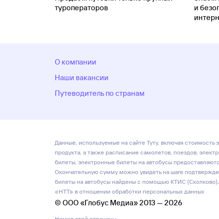
туроператоров
и безо
интерн
О компании
Наши вакансии
Путеводитель по странам
Данные, используемые на сайте Туту, включая стоимость э
продукта, а также расписание самолетов, поездов, элект
билеты, электронные билеты на автобусы предоставляются
Окончательную сумму можно увидеть на шаге подтвержден
билеты на автобусы найдены с помощью КТИС (Сколково).
«НТТ» в отношении обработки персональных данных
© ООО «Глобус Медиа» 2013 — 2026
Номер этой страницы