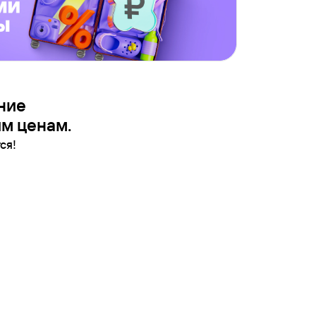
ние
м ценам.
ся!