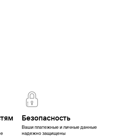
ская
Брянск
Бурятия
Валдай
Вардане
Великий
оронеж
Выборг
Георгиевск
Горки Город
Горно-
ая
Домбай
Еврейская автономная
о
Иваново
Ижевск
Имеретинский
Иркутск
Йошкар-
аменномостский
Камчатский
кий край
Красноярск
Красноярский
нтово
Липецк
Липецкая
вской
Мурманск
Мурманская
ская область
Нижний Новгород
Нижний
ренбург
Орск
Павловское
оры
Плёс
Подмосковье
Подольск
Приморский
ика Калмыкия
Республика Тыва
Роза
нск
Саратов
Свердловская
ьятти
Томск
Туапсе
Тула
Тульская
номный
котский автономный округ
Шерегеш
Элиста
Эсто-
стям
Безопасность
Ваши платежные и личные данные
ое
надежно защищены