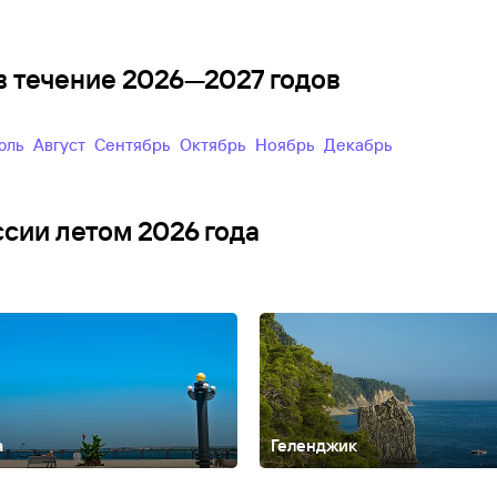
в течение 2026—2027 годов
Июль
Август
Сентябрь
Октябрь
Ноябрь
Декабрь
ссии летом 2026 года
а
Геленджик
Алтайский край
Анадырь
Армхи
Архангельск
Архангельская облас