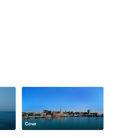
Сочи
ть
Архипо-