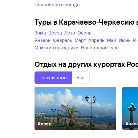
Подробнее о погоде
Туры в Карачаево-Черкесию 
зима
весна
лето
осень
Январь
Февраль
Март
Апрель
Май
Июнь
майские праздники
новогодние туры
Отдых на других курортах Ро
Популярные
Все
Адлер
Анап
Абакан
Абзаково
Адыгея
Азов
Александров
Алтай