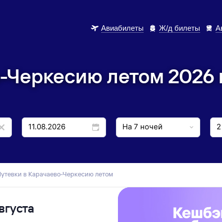
Авиабилеты
Ж/д билеты
А
-Черкесию летом 2026 
Путевки в Карачаево-Черкесию летом
вгуста