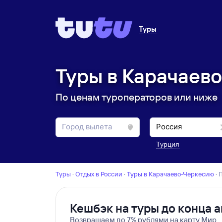
Туры
Туры в Карачаево
По ценам туроператоров или ниже
Турция
Туры
·
Отдых в России
·
Туры в Карачаево-Черкесию
·
Кешбэк на туры до конца а
Возвращаем до 7% рублями на карту Мир