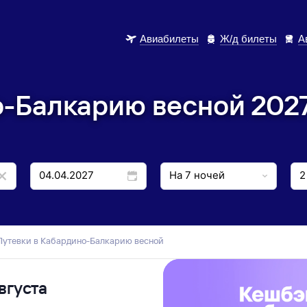
Авиабилеты
Ж/д билеты
А
о-Балкарию весной 2027
Путевки в Кабардино-Балкарию весной
вгуста