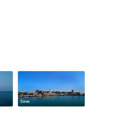
Сочи
ть
Архипо-