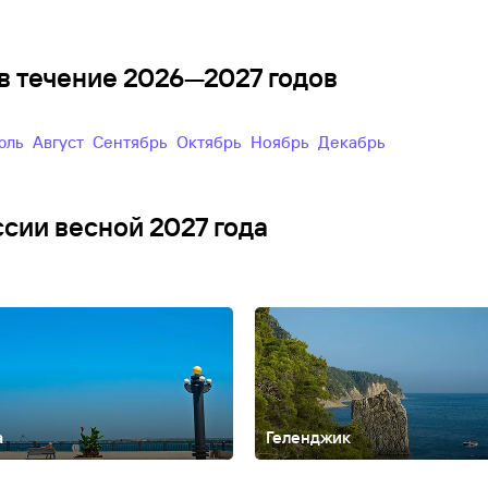
в течение 2026—2027 годов
Июль
Август
Сентябрь
Октябрь
Ноябрь
Декабрь
ссии весной 2027 года
а
Геленджик
Алтайский край
Анадырь
Армхи
Архангельск
Архангельская облас