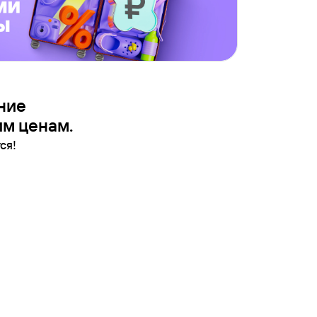
ние
им ценам.
ся!