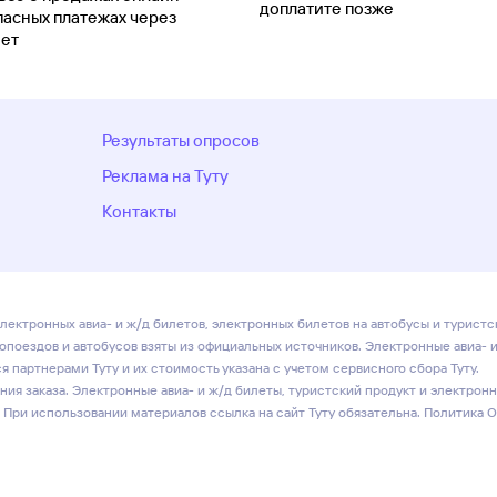
доплатите позже
пасных платежах через
ет
Результаты опросов
Реклама на Туту
Контакты
лектронных авиа- и ж/д билетов, электронных билетов на автобусы и туристс
ропоездов и автобусов взяты из официальных источников. Электронные авиа- 
 партнерами Туту и их стоимость указана с учетом сервисного сбора Туту.
ия заказа. Электронные авиа- и ж/д билеты, туристский продукт и электрон
 При использовании материалов ссылка на сайт Туту обязательна.
Политика 