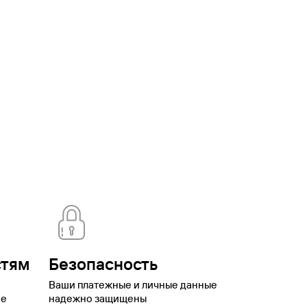
ская
Брянск
Бурятия
Валдай
Вардане
Великий
оронеж
Выборг
Георгиевск
Горки Город
Горно-
ая
Домбай
Еврейская автономная
о
Иваново
Ижевск
Имеретинский
Иркутск
Йошкар-
тский край
Карачаево-
одарский край
Красноярск
Красноярский
нтово
Липецк
Липецкая
вской
Мурманск
Мурманская
ская область
Нижний Новгород
Нижний
ренбург
Орск
Павловское
оры
Плёс
Подмосковье
Подольск
Приморский
ика Калмыкия
Республика Тыва
Роза
нск
Саратов
Свердловская
ьятти
Томск
Туапсе
Тула
Тульская
номный
котский автономный округ
Шерегеш
Элиста
Эсто-
стям
Безопасность
Ваши платежные и личные данные
ое
надежно защищены