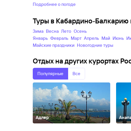
Подробнее о погоде
Туры в Кабардино-Балкарию 
зима
весна
лето
осень
Январь
Февраль
Март
Апрель
Май
Июнь
майские праздники
новогодние туры
Отдых на других курортах Ро
Популярные
Все
Адлер
Анап
Абакан
Абзаково
Адыгея
Азов
Александров
Алтай