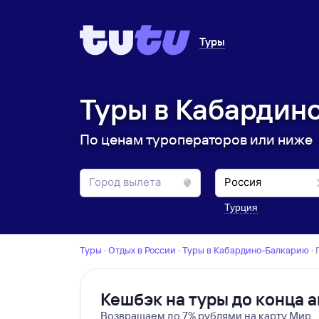
Туры
Туры в Кабардин
По ценам туроператоров или ниже
Турция
Туры
·
Отдых в России
·
Туры в Кабардино-Балкарию
·
Кешбэк на туры до конца а
Возвращаем до 7% рублями на карту Мир