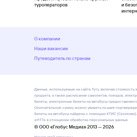
туроператоров
и безо
интерн
О компании
Наши вакансии
Путеводитель по странам
Данные, используемые на сайте Туту, включая стоимость э
продукта, а также расписание самолетов, поездов, элект
билеты, электронные билеты на автобусы предоставляются
Окончательную сумму можно увидеть на шаге подтвержден
билеты на автобусы найдены с помощью КТИС (Сколково).
«НТТ» в отношении обработки персональных данных
© ООО «Глобус Медиа» 2013 — 2026
Номер этой страницы