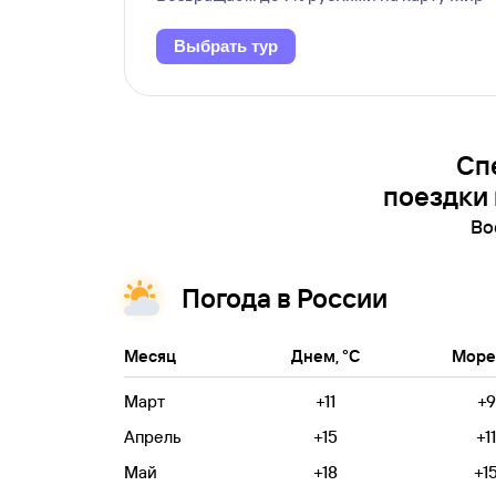
Выбрать тур
Сп
поездки 
Во
Погода в России
Месяц
Днем, °C
Море,
Март
+11
+9
Апрель
+15
+11
Май
+18
+1