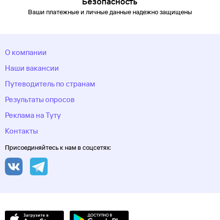
Безопасность
Удэ
Ульяновск
Уфа
Хакасия
Ханты-Мансийск
Ханты-
Ваши платежные и личные данные надежно защищены
Мансийский автономный
округ
Хоста
Чебоксары
Челябинск
Челябинская
область
Черкесск
Черное море
Чеченская
Республика
Чукотский автономный
О компании
округ
Шерегеш
Элиста
Эсто-Садок
Южно-Сахалинск
Якорная
Щель
Якутия
Якутск
Ямало-Ненецкий автономный
Наши вакансии
округ
Ярославль
Путеводитель по странам
Результаты опросов
Реклама на Туту
Контакты
Присоединяйтесь к нам в соцсетях: