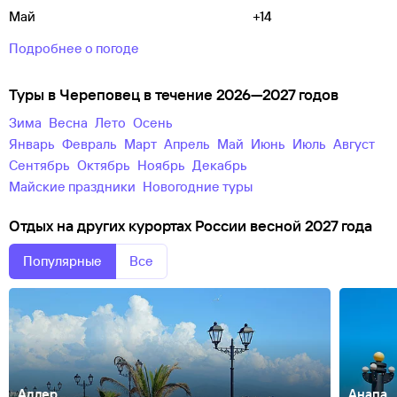
Май
+14
Подробнее о погоде
Туры в Череповец в течение 2026—2027 годов
зима
весна
лето
осень
Январь
Февраль
Март
Апрель
Май
Июнь
Июль
Август
Сентябрь
Октябрь
Ноябрь
Декабрь
майские праздники
новогодние туры
Отдых на других курортах России весной 2027 года
Популярные
Все
Адлер
Анапа