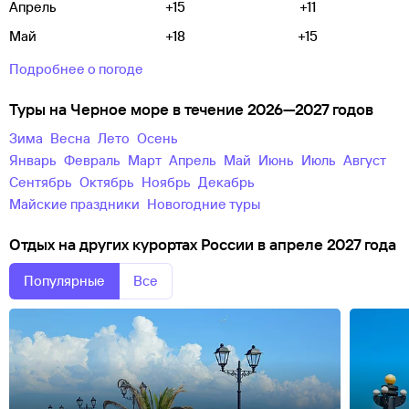
Апрель
+15
+11
Май
+18
+15
Подробнее о погоде
Туры на Черное море в течение 2026—2027 годов
зима
весна
лето
осень
Январь
Февраль
Март
Апрель
Май
Июнь
Июль
Август
Сентябрь
Октябрь
Ноябрь
Декабрь
майские праздники
новогодние туры
Отдых на других курортах России в апреле 2027 года
Популярные
Все