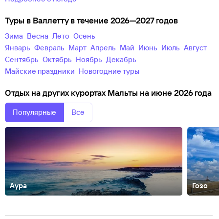
Туры в Валлетту в течение 2026—2027 годов
зима
весна
лето
осень
Январь
Февраль
Март
Апрель
Май
Июнь
Июль
Август
Сентябрь
Октябрь
Ноябрь
Декабрь
майские праздники
новогодние туры
Отдых на других курортах Мальты на июне 2026 года
Популярные
Все
Аура
Гозо
Марфа
о.Комино