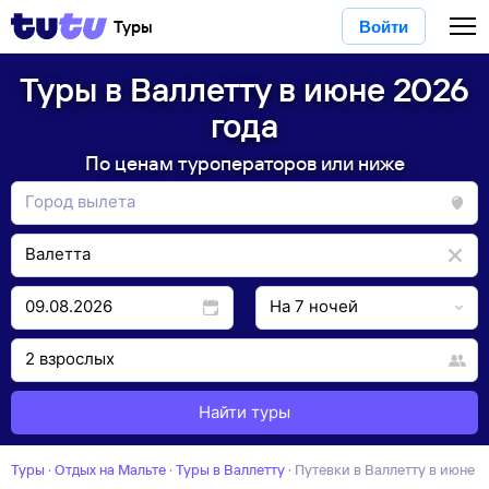
Туры
Войти
Туры в Валлетту в июне 2026
года
По ценам туроператоров или ниже
Найти туры
Туры
·
Отдых на Мальте
·
Туры в Валлетту
·
Путевки в Валлетту в июне