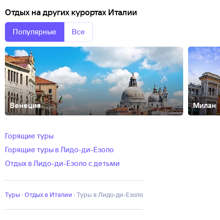
Отдых на других курортах Италии
Популярные
Все
Венеция
Милан
Абано-Терме
Амальфи
Апулия
Бари
Верона
Генуя
Доломитовые
Альпы
Искья
Калабрия
Капри
Катания
Лацио
Лигурия
Монтекатини
Горящие туры
Терме
Неаполь
Падуя
Палермо
Пиза
Позитано
Портофино
Равенн
Горящие туры в Лидо-ди-Езоло
Ремо
Сардиния
Сиракуза
Сорренто
Террачина
Тоскана
Турин
Эмил
Романья
озеро Гарда
озеро Комо
озеро Маджоре
Отдых в Лидо-ди-Езоло с детьми
Туры
·
Отдых в Италии
·
Туры в Лидо-ди-Езоло