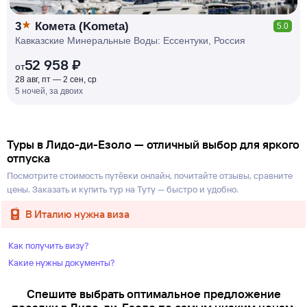
3
Комета (Kometa)
5.0
Кавказские Минеральные Воды: Ессентуки, Россия
52 958 ₽
от
28 авг, пт — 2 сен, ср
5 ночей, за двоих
Туры в Лидо-ди-Езоло — отличный выбор для яркого
отпуска
Посмотрите стоимость путёвки онлайн, почитайте отзывы, сравните
цены. Заказать и купить тур на Туту — быстро и удобно.
в Италию нужна виза
Как получить визу?
Какие нужны документы?
Спешите выбрать оптимальное предложение