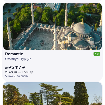
КЕШБЭК
РУБЛЯ
МИ
Д
О 7
%
Romantic
5.0
Стамбул, Турция
95 117 ₽
от
28 авг, пт — 2 сен, ср
5 ночей, за двоих
КЕШБЭК
РУБЛЯ
МИ
Д
О 7
%