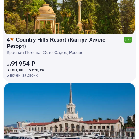
4
Country Hills Resort (Кантри Хиллс
5.0
Резорт)
Красная Поляна: Эсто-Садок, Россия
91 954 ₽
от
31 авг, пн — 5 сен, сб
5 ночей, за двоих
КЕШБЭК
РУБЛЯ
МИ
Д
О 7
%