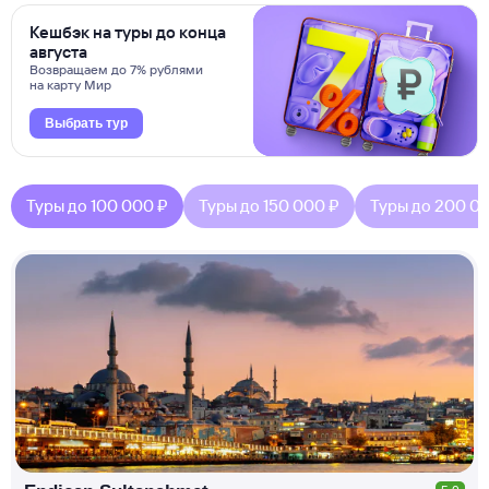
Кешбэк на туры до конца
августа
Возвращаем до 7% рублями
на карту Мир
Выбрать тур
Туры до 100 000 ₽
Туры до 150 000 ₽
Туры до 200 0
КЕШБЭК
РУБЛЯ
МИ
Д
О 7
%