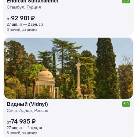
Endican Sultanahmet
5.0
Стамбул, Турция
92 981 ₽
от
27 авг, чт — 2 сен, ср
6 ночей, за двоих
КЕШБЭК
РУБЛЯ
МИ
Д
О 7
%
Видный (Vidnyi)
5.0
Сочи: Адлер, Россия
74 935 ₽
от
27 авг, чт — 1 сен, вт
5 ночей, за двоих