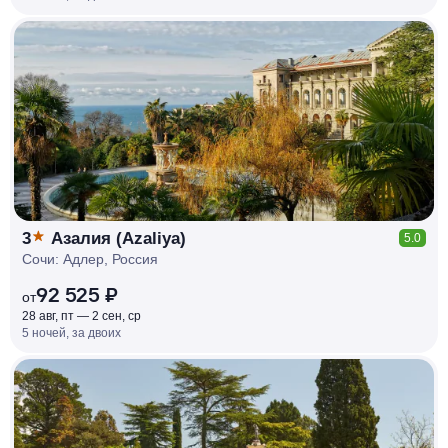
КЕШБЭК
РУБЛЯ
МИ
Д
О 7
%
3
Азалия (Azaliya)
5.0
Сочи: Адлер, Россия
92 525 ₽
от
28 авг, пт — 2 сен, ср
5 ночей, за двоих
КЕШБЭК
РУБЛЯ
МИ
Д
О 7
%