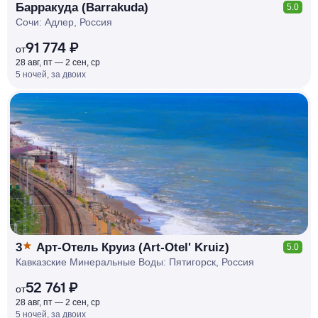
Барракуда (Barrakuda)
5.0
Сочи: Адлер, Россия
91 774 ₽
от
28 авг, пт — 2 сен, ср
5 ночей, за двоих
КЕШБЭК
РУБЛЯ
МИ
Д
О 7
%
3
Арт-Отель Круиз (Art-Otel' Kruiz)
5.0
Кавказские Минеральные Воды: Пятигорск, Россия
52 761 ₽
от
28 авг, пт — 2 сен, ср
5 ночей, за двоих