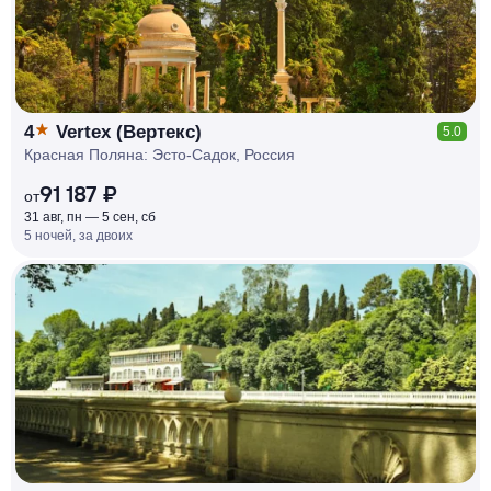
4
Vertex (Вертекс)
5.0
Красная Поляна: Эсто-Садок, Россия
91 187 ₽
от
31 авг, пн — 5 сен, сб
5 ночей, за двоих
КЕШБЭК
РУБЛЯ
МИ
Д
О 7
%