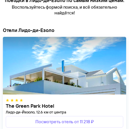
поездки в Лидо-ди-Езоло по самым низким ценам.
Воспользуйтесь формой поиска, и всё обязательно
найдётся!
Отели Лидо-ди-Езоло
The Green Park Hotel
Лидо-ди-Йезоло, 12.6 км от центра
Посмотреть отель от 11 218 ₽