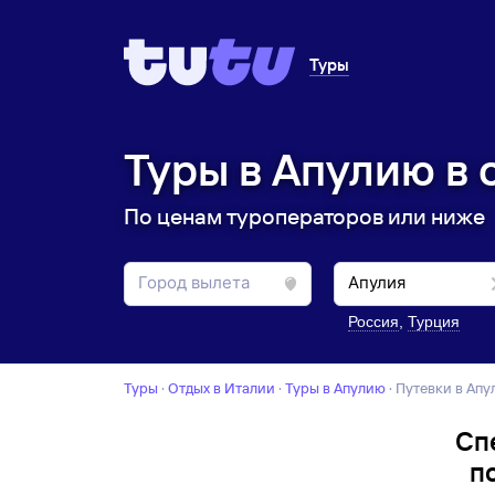
Туры
Туры в Апулию в 
По ценам туроператоров или ниже
Россия
,
Турция
Туры
·
Отдых в Италии
·
Туры в Апулию
·
Путевки в Ап
Сп
п