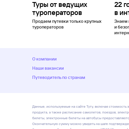
Туры от ведущих
22 г
туроператоров
в ин
Продаем путевки только крупных
Знаем 
туроператоров
и безо
интерн
О компании
Наши вакансии
Путеводитель по странам
Данные, используемые на сайте Туту, включая стоимость э
продукта, а также расписание самолетов, поездов, элект
билеты, электронные билеты на автобусы предоставляются
Окончательную сумму можно увидеть на шаге подтвержден