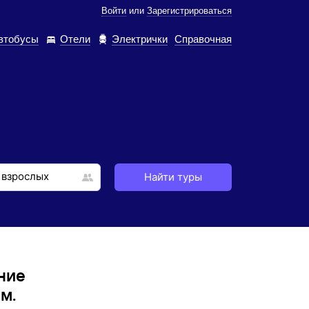
Войти
или
Зарегистрироваться
втобусы
Отели
Электрички
Справочная
Найти туры
ние
м.