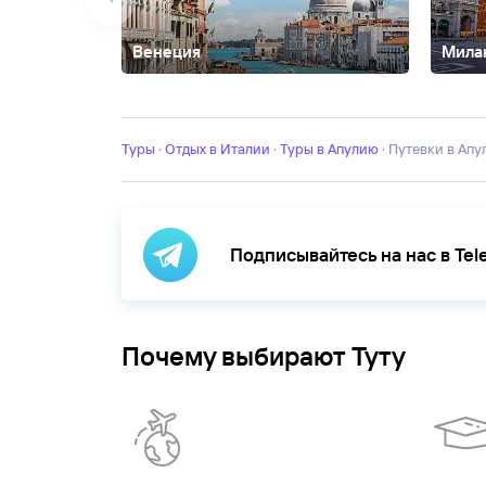
Венеция
Мила
Абано-Терме
Амальфи
Бари
Верона
Генуя
Доломи
Терме
Неаполь
Падуя
Палермо
Пиза
Позитано
Пор
Гарда
озеро Комо
озеро Маджоре
Туры
·
Отдых в Италии
·
Туры в Апулию
·
Путевки в Ап
Подписывайтесь на нас в Te
Почему выбирают Туту