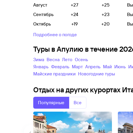
Август
+27
+25
Вы
Сентябрь
+24
+23
Вы
Октябрь
+19
+20
Вы
Подробнее о погоде
Туры в Апулию в течение 20
зима
весна
лето
осень
Январь
Февраль
Март
Апрель
Май
Июнь
майские праздники
новогодние туры
Отдых на других курортах Ит
Популярные
Все