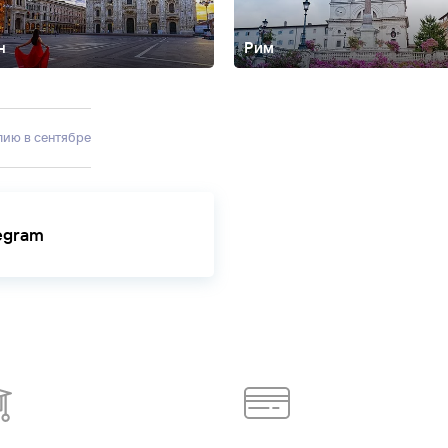
н
Рим
товые Альпы
Искья
Калабрия
Капри
Катания
Лацио
Лигурия
Лидо-ди
тофино
Равенна
Риччоне
Сан-Ремо
Сардиния
Сиракуза
Сорренто
Те
улию в сентябре
legram