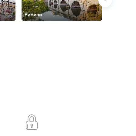
Римини
Сицилия
-Езоло
Монтекатини-
ррачина
Тоскана
Турин
Эмилия-Романья
озеро