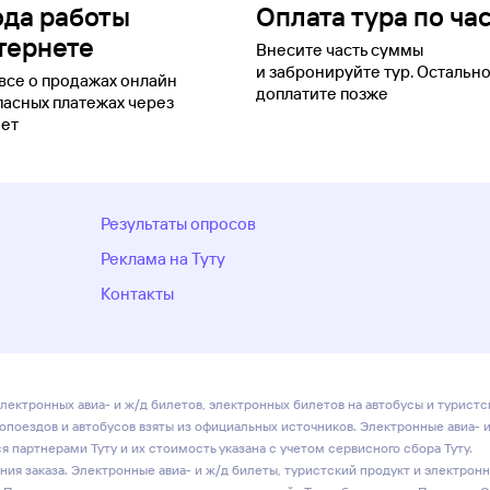
ода работы
Оплата тура по ча
тернете
Внесите часть суммы
и забронируйте тур. Остальн
все о продажах онлайн
доплатите позже
пасных платежах через
ет
Результаты опросов
Реклама на Туту
Контакты
лектронных авиа- и ж/д билетов, электронных билетов на автобусы и туристс
ропоездов и автобусов взяты из официальных источников. Электронные авиа- 
 партнерами Туту и их стоимость указана с учетом сервисного сбора Туту.
ия заказа. Электронные авиа- и ж/д билеты, туристский продукт и электрон