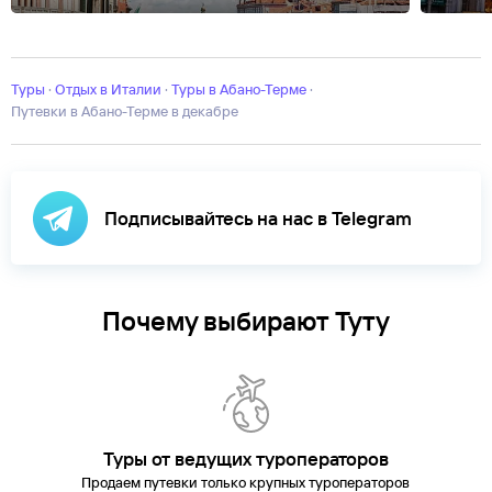
Амальфи
Апулия
Бари
Верона
Генуя
Доломитовые
Альпы
Искья
Калабрия
Капри
Катания
Лацио
Лигурия
Лидо-ди-
Езоло
Монтекатини-
Терме
Туры
·
Неаполь
Отдых в Италии
Падуя
·
Палермо
Туры в Абано-Терме
Пиза
Позитано
·
Портофино
Равенн
Ремо
Путевки в Абано-Терме в декабре
Сардиния
Сиракуза
Сорренто
Террачина
Тоскана
Турин
Эмил
Романья
озеро Гарда
озеро Комо
озеро Маджоре
Подписывайтесь на нас в Telegram
Почему выбирают Туту
Туры от ведущих туроператоров
Продаем путевки только крупных туроператоров