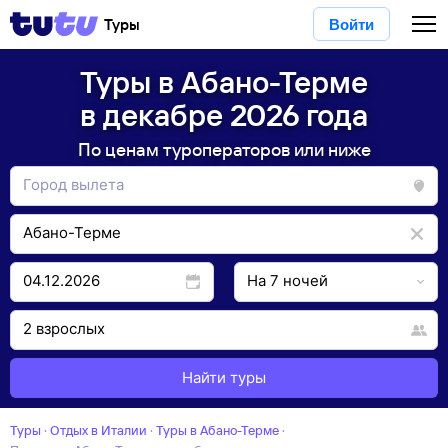
Туры
Войти
Туры в Абано-Терме
в декабре 2026 года
По ценам туроператоров или ниже
Найти туры
Туры
·
Отдых в Италии
·
Туры в Абано-Терме
·