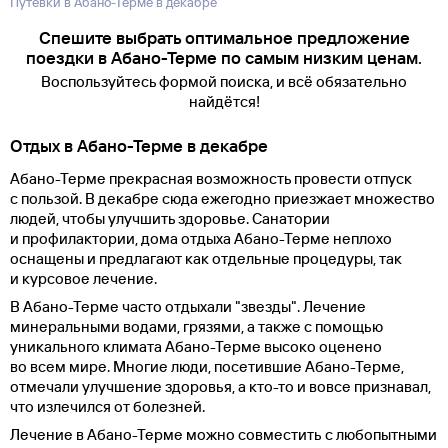
Путевки в Абано-Терме в декабре
Спешите выбрать оптимальное предложение
поездки в Абано-Терме по самым низким ценам.
Воспользуйтесь формой поиска, и всё обязательно
найдётся!
Отдых в Абано-Терме в декабре
Абано-Терме прекрасная возможность провести отпуск
с пользой. В декабре сюда ежегодно приезжает множество
людей, чтобы улучшить здоровье. Санатории
и профилактории, дома отдыха Абано-Терме неплохо
оснащены и предлагают как отдельные процедуры, так
и курсовое лечение.
В Абано-Терме часто отдыхали "звезды". Лечение
минеральными водами, грязями, а также с помощью
уникального климата Абано-Терме высоко оценено
во всем мире. Многие люди, посетившие Абано-Терме,
отмечали улучшение здоровья, а кто-то и вовсе признавал,
что излечился от болезней.
Лечение в Абано-Терме можно совместить с любопытными