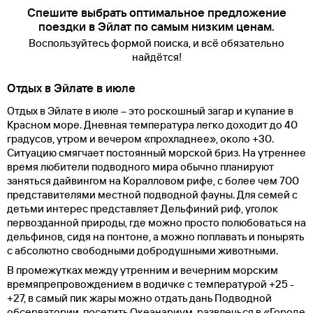
Спешите выбрать оптимальное предложение
поездки в Эйлат по самым низким ценам.
Воспользуйтесь формой поиска, и всё обязательно
найдётся!
Отдых в Эйлате в июле
Отдых в Эйлате в июле – это роскошный загар и купание в
Красном море. Дневная температура легко доходит до 40
градусов, утром и вечером «прохладнее», около +30.
Ситуацию смягчает постоянный морской бриз. На утреннее
время любители подводного мира обычно планируют
заняться дайвингом на Коралловом рифе, с более чем 700
представителями местной подводной фауны. Для семей с
детьми интерес представляет Дельфиний риф, уголок
первозданной природы, где можно просто полюбоваться на
дельфинов, сидя на понтоне, а можно поплавать и понырять
с абсолютно свободными добродушными животными.
В промежутках между утренним и вечерним морским
времяпрепровождением в водичке с температурой +25 -
+27, в самый пик жары можно отдать дань Подводной
обсерватории, посетить Океанариум, развлечься в «Городе