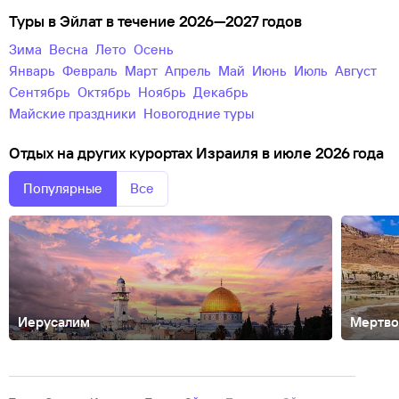
Туры в Эйлат в течение 2026—2027 годов
зима
весна
лето
осень
Январь
Февраль
Март
Апрель
Май
Июнь
Июль
Август
Сентябрь
Октябрь
Ноябрь
Декабрь
майские праздники
новогодние туры
Отдых на других курортах Израиля в июле 2026 года
Популярные
Все
Иерусалим
Мертво
Ашдод
Ашкелон
Эйн-Бокек