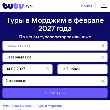
Туры
Войти
Туры в Морджим в феврале
2027 года
По ценам туроператоров или ниже
Найти туры
Туры
·
Отдых в Индии
·
Туры в Морджим
·