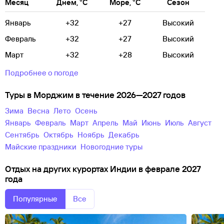
Месяц
Днем, °C
Море, °C
Сезон
Январь
+32
+27
Высокий
Февраль
+32
+27
Высокий
Март
+32
+28
Высокий
Подробнее о погоде
Туры в Морджим в течение 2026—2027 годов
зима
весна
лето
осень
Январь
Февраль
Март
Апрель
Май
Июнь
Июль
Август
Сентябрь
Октябрь
Ноябрь
Декабрь
майские праздники
новогодние туры
Отдых на других курортах Индии в феврале 2027
года
Популярные
Все