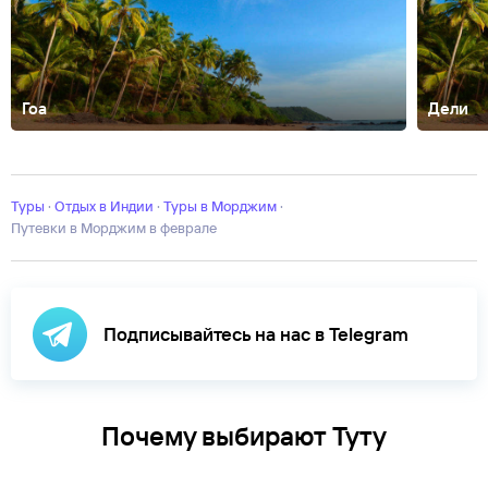
Гоа
Дели
Агра
Анджуна
Арамбол
Ашвем
Бага
Бенаулим
Варкала
Кавелосси
Нагар
Палолем
Пудучерри
Тривандрум
Туры
·
Отдых в Индии
·
Туры в Морджим
·
Путевки в Морджим в феврале
Подписывайтесь на нас в Telegram
Почему выбирают Туту