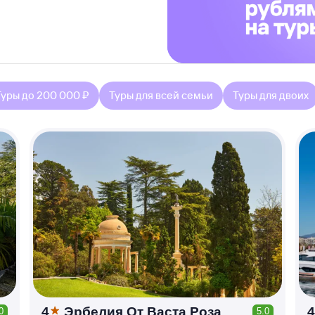
Туры до 200 000 ₽
Туры для всей семьи
Туры для двоих
4
Эрбелия От Васта Роза
4
0
5.0