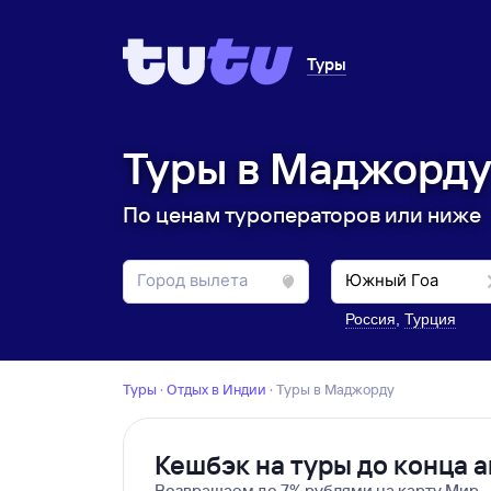
Туры
Туры в Маджорду 
По ценам туроператоров или ниже
Россия
,
Турция
Туры
·
Отдых в Индии
·
Туры в Маджорду
Кешбэк на туры до конца а
Возвращаем до 7% рублями на карту Мир