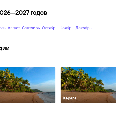
2026—2027 годов
Июль
Август
Сентябрь
Октябрь
Ноябрь
Декабрь
дии
Керала
ала
Кавелоссим
Калангут
Кандолим
Канниякумари
Карнатака
Колв