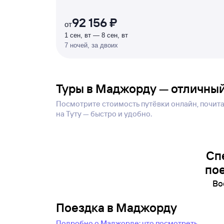
%
92 156 ₽
от
1 сен, вт — 8 сен, вт
7 ночей, за двоих
Туры в Маджорду — отличный
Посмотрите стоимость путёвки онлайн, почитай
на Туту — быстро и удобно.
Сп
пое
Во
Поездка в Маджорду
Подробно о Маджорде: что посмотреть