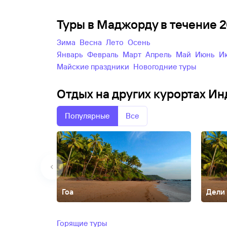
Туры в Маджорду в течение 
зима
весна
лето
осень
Январь
Февраль
Март
Апрель
Май
Июнь
майские праздники
новогодние туры
Отдых на других курортах Ин
Популярные
Все
Гоа
Дели
Агра
Анджуна
Арамбол
Ашвем
Бага
Бенаулим
Варк
Нагар
Палолем
Пудучерри
Тривандрум
Горящие туры