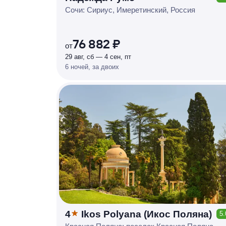
КЕШБЭК
Р
У
Б
Л
Я
М
И
Д
О 7
Сочи: Сириус, Имеретинский, Россия
%
76 882 ₽
от
29 авг, сб — 4 сен, пт
6 ночей, за двоих
4
Ikos Polyana (Икос Поляна)
5.
КЕШБЭК