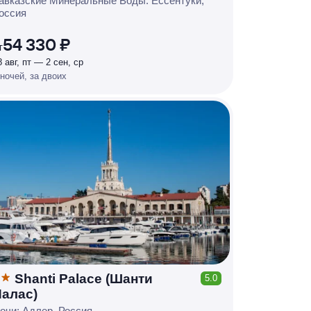
Р
У
Б
Л
Я
М
И
Д
О 7
авказские Минеральные Воды: Ессентуки,
оссия
%
54 330 ₽
т
8 авг, пт — 2 сен, ср
 ночей, за двоих
Shanti Palace (Шанти
5.0
КЕШБЭК
алас)
Р
У
Б
Л
Я
М
И
Д
О 7
очи: Адлер, Россия