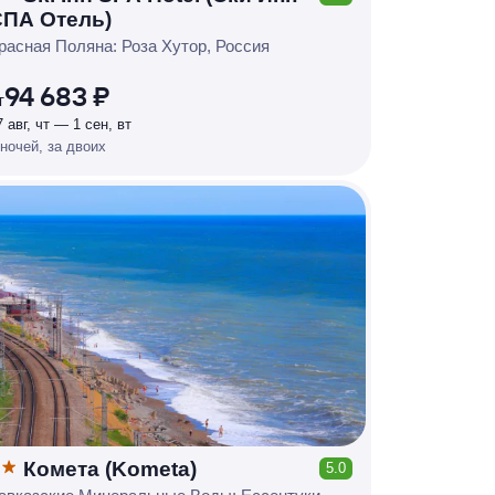
КЕШБЭК
СПА Отель)
Р
У
Б
Л
Я
М
И
Д
О 7
расная Поляна: Роза Хутор, Россия
%
94 683 ₽
т
7 авг, чт — 1 сен, вт
 ночей, за двоих
Комета (Kometa)
5.0
КЕШБЭК