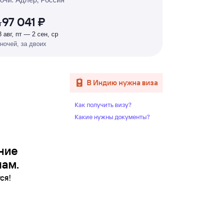
%
97 041 ₽
т
8 авг, пт — 2 сен, ср
 ночей, за двоих
в Индию нужна виза
Как получить визу?
Какие нужны документы?
ние
нам.
ся!