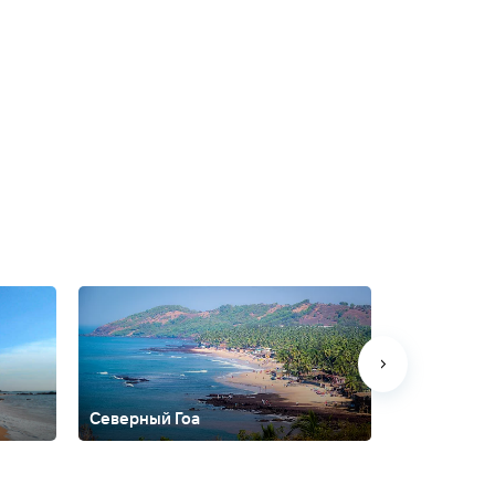
Северный Гоа
Южный Гоа
а
Мандрем
Морджим
Мумбаи
Нарендра