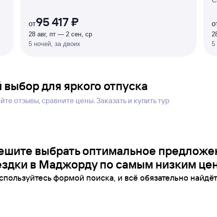
%
95 417 ₽
от
о
28 авг, пт — 2 сен, ср
2
5 ночей, за двоих
5
 выбор для яркого отпуска
те отзывы, сравните цены. Заказать и купить тур
ешите выбрать оптимальное предложе
здки в Маджорду по самым низким це
спользуйтесь формой поиска, и всё обязательно найдёт