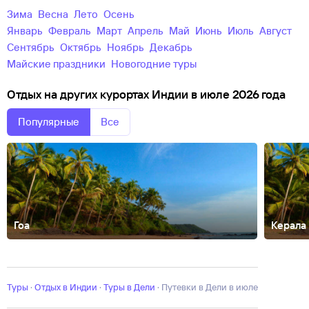
зима
весна
лето
осень
Январь
Февраль
Март
Апрель
Май
Июнь
Июль
Август
Сентябрь
Октябрь
Ноябрь
Декабрь
майские праздники
новогодние туры
Отдых на других курортах Индии в июле 2026 года
Популярные
Все
Гоа
Керала
Агра
Анджуна
Арамбол
Ашвем
Бага
Бенаулим
Варкала
Кавелосси
Нагар
Палолем
Пудучерри
Тривандрум
Туры
·
Отдых в Индии
·
Туры в Дели
·
Путевки в Дели в июле