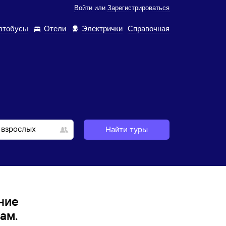
Войти
или
Зарегистрироваться
втобусы
Отели
Электрички
Справочная
Найти туры
ние
ам.