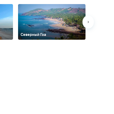
Северный Гоа
Южный Гоа
а
Мандрем
Морджим
Мумбаи
Нарендра