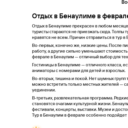
Во
Отдых в Бенаулиме в феврал
Отдых в Бенаулиме прекрасен в любом месяце
туристы стараются не приезжать сюда. Толпы 
нравятся не всем. Причин отправиться в тур в
Во-первых, конечно же, низкие цены. После п
работу, а другие сильно уменьшают стоимость с
феврале в Бенаулим — отличный выбор для тех,
Гостиницы в Бенаулиме — отличного класса, ес
аниматоры с номерами для детей и взрослых.
Во-вторых, тишина и покой. Нет шумных групп 
можно встретить только местных жителей — са
уединении.
В-третьих, развлекательная программа. Редки
становятся очагами культурной жизни. Бенау
фестивали, концерты, выставки. Музеи и дост
Тур в Бенаулим в феврале особенно подойдет