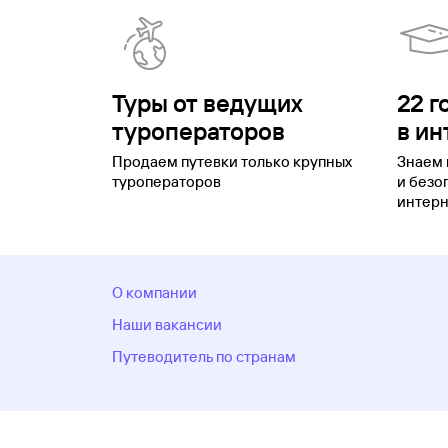
Туры от ведущих
22 г
туроператоров
в ин
Продаем путевки только крупных
Знаем 
туроператоров
и безо
интерн
О компании
Наши вакансии
Путеводитель по странам