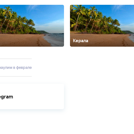
Керала
оссим
Калангут
Кандолим
Канниякумари
Карнатака
Колва
Маджорд
енаулим в феврале
legram