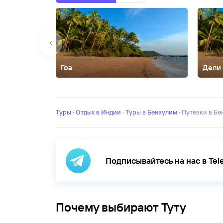
Гоа
Дели
Агра
Анджуна
Арамбол
Ашвем
Бага
Варкала
Кавел
Нагар
Палолем
Пудучерри
Тривандрум
Туры
·
Отдых в Индии
·
Туры в Бенаулим
·
Путевки в Б
Подписывайтесь на нас в Te
Почему выбирают Туту