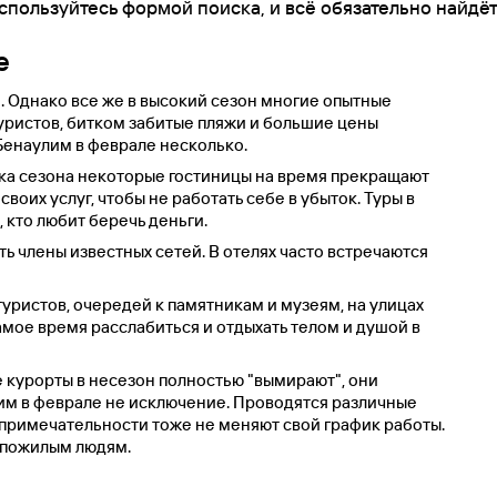
спользуйтесь формой поиска, и всё обязательно найдёт
е
. Однако все же в высокий сезон многие опытные
туристов, битком забитые пляжи и большие цены
 Бенаулим в феврале несколько.
ика сезона некоторые гостиницы на время прекращают
воих услуг, чтобы не работать себе в убыток. Туры в
 кто любит беречь деньги.
ть члены известных сетей. В отелях часто встречаются
туристов, очередей к памятникам и музеям, на улицах
мое время расслабиться и отдыхать телом и душой в
е курорты в несезон полностью "вымирают", они
лим в феврале не исключение. Проводятся различные
опримечательности тоже не меняют свой график работы.
 пожилым людям.