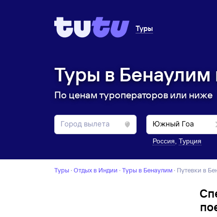
Туры
Туры в Бенаулим 
По ценам туроператоров или ниже
Россия
,
Турция
Туры
·
Отдых в Индии
·
Туры в Бенаулим
·
Путевки в Б
Сп
по