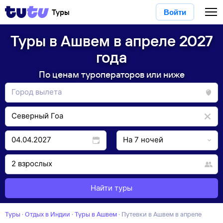
Туры
Войти
Туры в Ашвем в апреле 2027
года
По ценам туроператоров или ниже
Найти туры
Туры
·
Отдых в Индии
·
Туры в Ашвем
·
Путевки в Ашвем в апреле