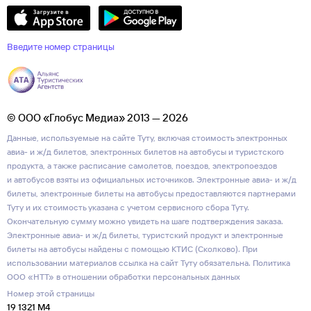
Введите номер страницы
© ООО «Глобус Медиа» 2013 — 2026
Данные, используемые на сайте Туту, включая стоимость электронных
авиа- и ж/д билетов, электронных билетов на автобусы и туристского
продукта, а также расписание самолетов, поездов, электропоездов
и автобусов взяты из официальных источников. Электронные авиа- и ж/д
билеты, электронные билеты на автобусы предоставляются партнерами
Туту и их стоимость указана с учетом сервисного сбора Туту.
Окончательную сумму можно увидеть на шаге подтверждения заказа.
Электронные авиа- и ж/д билеты, туристский продукт и электронные
билеты на автобусы найдены с помощью КТИС (Сколково). При
использовании материалов ссылка на сайт Туту обязательна.
Политика
ООО «НТТ» в отношении обработки персональных данных
Номер этой страницы
19 1321 M4