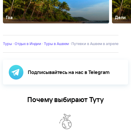
Гоа
Дели
Агра
Анджуна
Арамбол
Бага
Бенаулим
Варкала
Кавелоссим
Калан
Нагар
Палолем
Пудучерри
Тривандрум
Туры
·
Отдых в Индии
·
Туры в Ашвем
·
Путевки в Ашвем в апреле
Подписывайтесь на нас в Telegram
Почему выбирают Туту