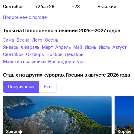
Сентябрь
+26...+28
+23
Высокий
Подробнее о погоде
Туры на Пелопоннес в течение 2026—2027 годов
зима
весна
лето
осень
Январь
Февраль
Март
Апрель
Май
Июнь
Июль
Август
Сентябрь
Октябрь
Ноябрь
Декабрь
майские праздники
новогодние туры
Отдых на других курортах Греции в августе 2026 года
Популярные
Все
Закинф
Корфу