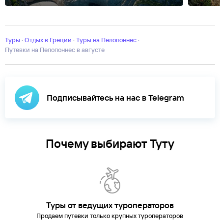
Айос-
Николаос
Александруполис
Амудара
Афины
Афон
Дельфы
Иера
п-
ов
Туры
Кастория
·
Отдых в Греции
Кефалония
·
Туры на Пелопоннес
Кос
Лефкада
Линдос
·
Лутраки
Малия
Мико
Катерини
Путевки на Пелопоннес в августе
Парга
Патмос
Ретимно
Салоники
Самос
Ситония
Скиато
Подписывайтесь на нас в Telegram
Почему выбирают Туту
Туры от ведущих туроператоров
Продаем путевки только крупных туроператоров