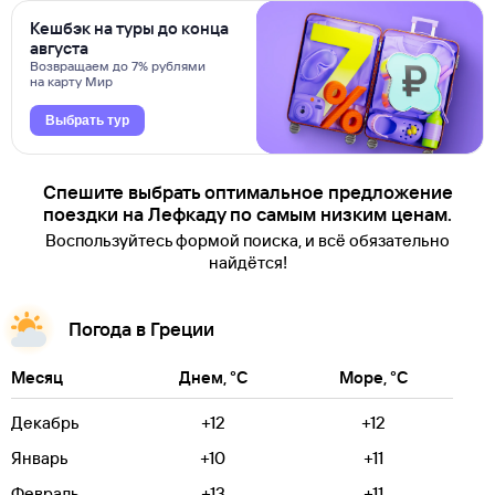
Кешбэк на туры до конца
августа
Возвращаем до 7% рублями
на карту Мир
Выбрать тур
Спешите выбрать оптимальное предложение
поездки на Лефкаду по самым низким ценам.
Воспользуйтесь формой поиска, и всё обязательно
найдётся!
Погода в Греции
Месяц
Днем, °C
Море, °C
Декабрь
+12
+12
Январь
+10
+11
Февраль
+13
+11