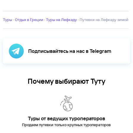
Айос-
Николаос
Александруполис
Амудара
Афины
Афон
Дельфы
Иера
п-
ов
Туры
Кастория
·
Отдых в Греции
Кефалония
·
Туры на Лефкаду
Кос
Линдос
Лутраки
·
Путевки на Лефкаду зимой
Малия
Миконос
Парал
Катерини
Парга
Патмос
Пелопоннес
Ретимно
Салоники
Самос
Сит
Подписывайтесь на нас в Telegram
Почему выбирают Туту
Туры от ведущих туроператоров
Продаем путевки только крупных туроператоров