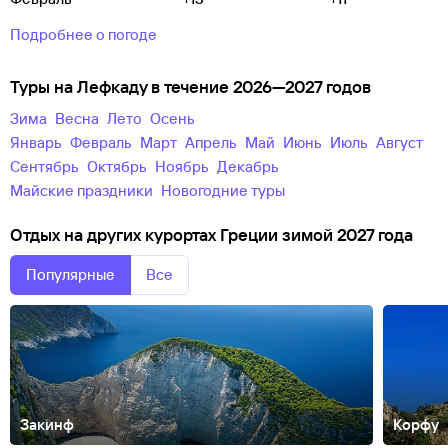
Подробнее о погоде
Туры на Лефкаду в течение 2026—2027 годов
зима
весна
лето
осень
Январь
Февраль
Март
Апрель
Май
Июнь
Июль
Август
Сентябрь
Октябрь
Ноябрь
Декабрь
майские праздники
новогодние туры
Отдых на других курортах Греции зимой 2027 года
Популярные
Все
Закинф
Корфу