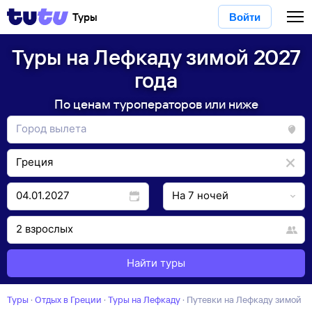
Туры
Войти
Туры на Лефкаду зимой 2027
года
По ценам туроператоров или ниже
Найти туры
Туры
·
Отдых в Греции
·
Туры на Лефкаду
·
Путевки на Лефкаду зимой