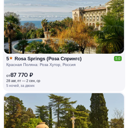
КЕШБЭК
РУБЛЯ
МИ
Д
О 7
%
5
Rosa Springs (Роза Спрингс)
5.0
Красная Поляна: Роза Хутор, Россия
87 770 ₽
от
28 авг, пт — 2 сен, ср
5 ночей, за двоих
КЕШБЭК
РУБЛЯ
МИ
Д
О 7
%