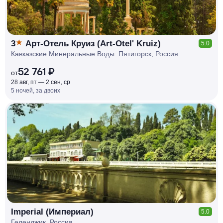
3
Арт-Отель Круиз (Art-Otel' Kruiz)
5.0
Кавказские Минеральные Воды: Пятигорск, Россия
52 761 ₽
от
28 авг, пт — 2 сен, ср
5 ночей, за двоих
КЕШБЭК
РУБЛЯ
МИ
Д
О 7
%
Imperial (Империал)
5.0
Геленджик, Россия