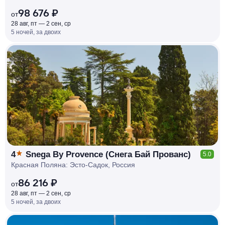
98 676 ₽
от
28 авг, пт — 2 сен, ср
5 ночей, за двоих
КЕШБЭК
РУБЛЯ
МИ
Д
О 7
%
4
Snega By Provence (Снега Бай Прованс)
5.0
Красная Поляна: Эсто-Садок, Россия
86 216 ₽
от
28 авг, пт — 2 сен, ср
5 ночей, за двоих