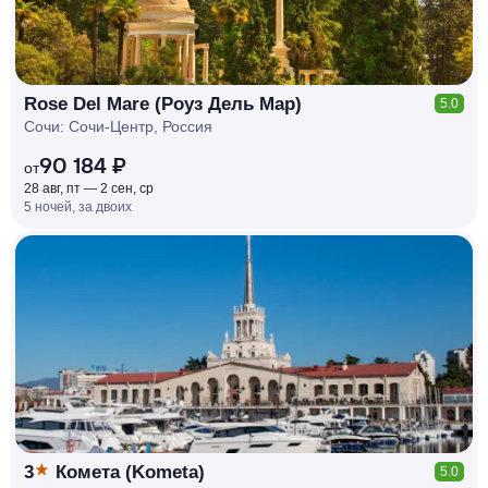
Rose Del Mare (Роуз Дель Мар)
5.0
Сочи: Сочи-Центр, Россия
90 184 ₽
от
28 авг, пт — 2 сен, ср
5 ночей, за двоих
КЕШБЭК
РУБЛЯ
МИ
Д
О 7
%
3
Комета (Kometa)
5.0