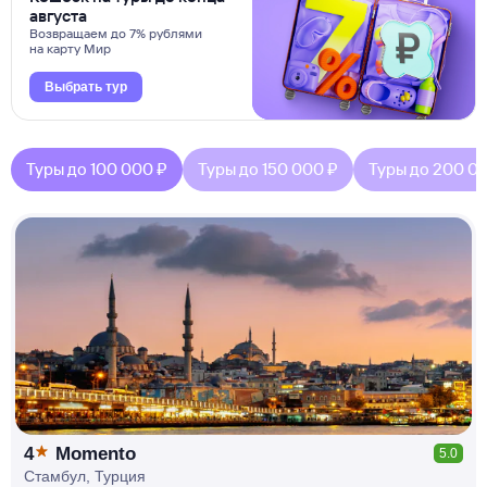
августа
Возвращаем до 7% рублями
на карту Мир
Выбрать тур
Туры до 100 000 ₽
Туры до 150 000 ₽
Туры до 200 0
КЕШБЭК
РУБЛЯ
МИ
Д
О 7
%
4
Momento
5.0
Стамбул, Турция