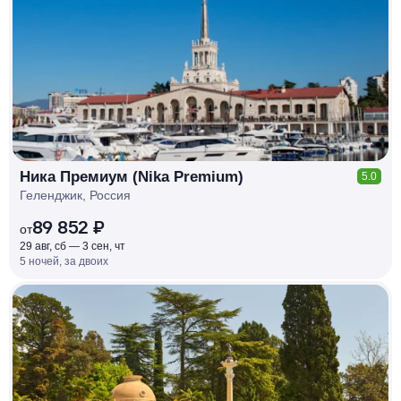
КЕШБЭК
РУБЛЯ
МИ
Д
О 7
%
Ника Премиум (Nika Premium)
5.0
Геленджик, Россия
89 852 ₽
от
29 авг, сб — 3 сен, чт
5 ночей, за двоих
КЕШБЭК
РУБЛЯ
МИ
Д
О 7
%