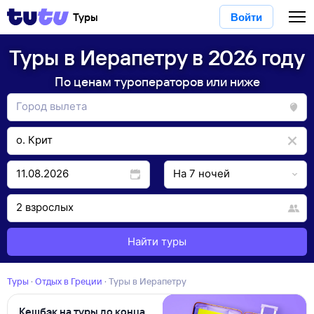
Туры
Войти
Туры в Иерапетру в 2026 году
По ценам туроператоров или ниже
Найти туры
Туры
·
Отдых в Греции
·
Туры в Иерапетру
Кешбэк на туры до конца