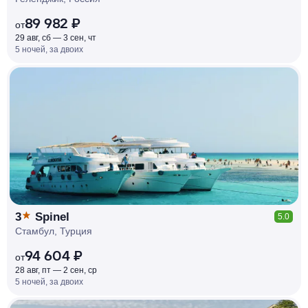
89 982 ₽
от
29 авг, сб — 3 сен, чт
5 ночей, за двоих
КЕШБЭК
РУБЛЯ
МИ
Д
О 7
%
3
Spinel
5.0
Стамбул, Турция
94 604 ₽
от
28 авг, пт — 2 сен, ср
5 ночей, за двоих