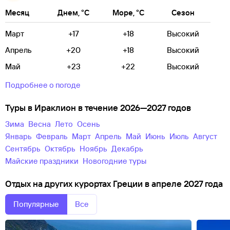
Месяц
Днем, °C
Море, °C
Сезон
Март
+17
+18
Высокий
Апрель
+20
+18
Высокий
Май
+23
+22
Высокий
Подробнее о погоде
Туры в Ираклион в течение 2026—2027 годов
зима
весна
лето
осень
Январь
Февраль
Март
Апрель
Май
Июнь
Июль
Август
Сентябрь
Октябрь
Ноябрь
Декабрь
майские праздники
новогодние туры
Отдых на других курортах Греции в апреле 2027 года
Популярные
Все