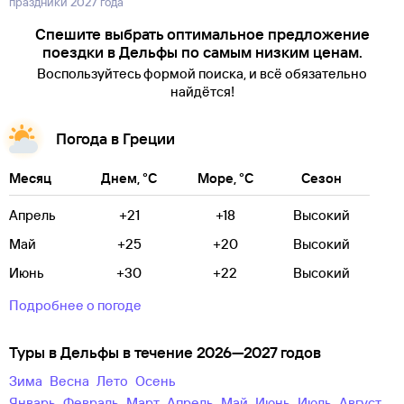
праздники 2027 года
Спешите выбрать оптимальное предложение
поездки в Дельфы по самым низким ценам.
Воспользуйтесь формой поиска, и всё обязательно
найдётся!
Погода в Греции
Месяц
Днем, °C
Море, °C
Сезон
Апрель
+21
+18
Высокий
Май
+25
+20
Высокий
Июнь
+30
+22
Высокий
Подробнее о погоде
Туры в Дельфы в течение 2026—2027 годов
зима
весна
лето
осень
Январь
Февраль
Март
Апрель
Май
Июнь
Июль
Август