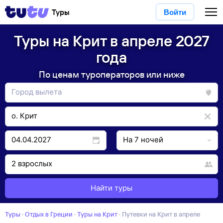
Туры
Войти
Туры на Крит в апреле 2027
года
По ценам туроператоров или ниже
Найти туры
Туры
·
Отдых в Греции
·
Туры на Крит
·
Путевки на Крит в апреле