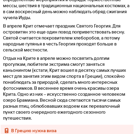
мессы, шествия в традиционных национальных костюмах, а
в сам воскресный день можно наблюдать обряд сжигания
чучела Иуды.
В апреле Крит отмечает праздник Святого Георгия. Для
островитян это еще один повод поприветствовать весну.
Святой считается покровителем хлеборобов, а потому
народные гулянья в честь Георгия проходят больше в
сельской местности.
Отдых на Крите в апреле можно посвятить долгим
прогулкам, любители экстрима смогут заняться
каньонингом (кстати, Крит вошел в десятку самых лучших
мест для занятия этим видом спорта в Греции), спокойно
понаблюдать за природой, сделать много интересных
фотоснимков. В весеннее время очень красивы озера
Крита. Одно из них – искусственно созданное человеком
озеро Брамиана. Весной сюда слетаются тысячи самых
разных птиц, облюбовавших водоем как перевалочный
пункт своего очередного ежегодного сезонного
путешествия.
в Грецию нужна виза