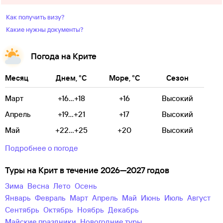
Как получить визу?
Какие нужны документы?
Погода на Крите
Месяц
Днем, °C
Море, °C
Сезон
Март
+16...+18
+16
Высокий
Апрель
+19...+21
+17
Высокий
Май
+22...+25
+20
Высокий
Подробнее о погоде
Туры на Крит в течение 2026—2027 годов
зима
весна
лето
осень
Январь
Февраль
Март
Апрель
Май
Июнь
Июль
Август
Сентябрь
Октябрь
Ноябрь
Декабрь
майские праздники
новогодние туры